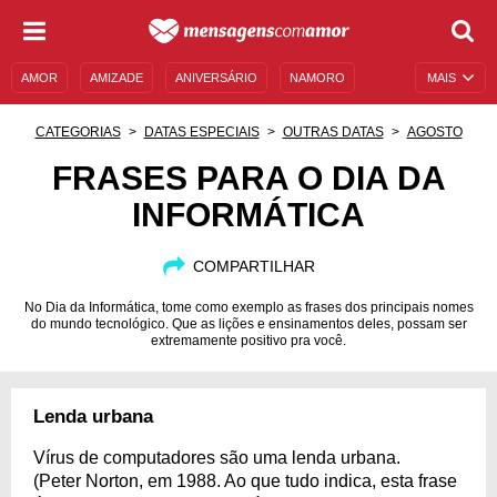
AMOR
AMIZADE
ANIVERSÁRIO
NAMORO
MAIS
SENTIMENTOS
LEGENDAS
DATAS ESPECIAIS
CATEGORIAS
DATAS ESPECIAIS
OUTRAS DATAS
AGOSTO
UNIVERSO FEMININO
AUTOAJUDA
DESCULPAS
FRASES PARA O DIA DA
INFORMÁTICA
MENSAGENS E FRASES
MENSAGENS DE ANIVERSÁRIO
ENTRETENIMENTO
FAMOSOS
BÍBLIA
COMPARTILHAR
No Dia da Informática, tome como exemplo as frases dos principais nomes
do mundo tecnológico. Que as lições e ensinamentos deles, possam ser
extremamente positivo pra você.
Lenda urbana
Vírus de computadores são uma lenda urbana.
(Peter Norton, em 1988. Ao que tudo indica, esta frase