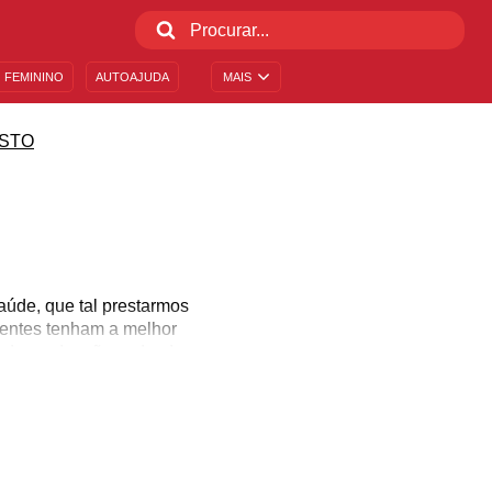
 FEMININO
AUTOAJUDA
MAIS
STO
aúde, que tal prestarmos
ientes tenham a melhor
s de graduação e, desde
heram para a vida. É a
is por ele, muitas vezes
ar as profissionais que