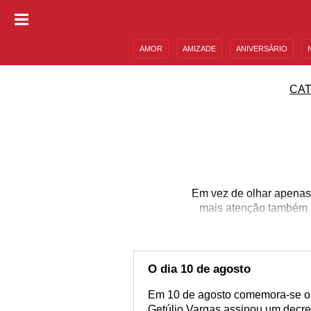
AMOR
AMIZADE
ANIVERSÁRIO
DESCULPAS
MENSAGENS E FRASES
CA
Em vez de olhar apenas 
mais atenção também à
experiência possível n
seu período estudando
enfermeira que dá todo 
planejando e liderando
O dia 10 de agosto
Em 10 de agosto comemora-se o 
Getúlio Vargas assinou um decret