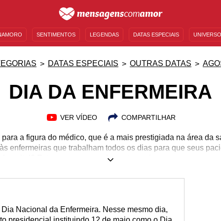
NAMORO
SENTIMENTOS
LEGENDAS
DATAS ESPECIAIS
UNIVERSO
MENSAGENS DE ANIVERSÁRIO
ENTRETENIMENTO
FAMOSOS
BÍBLIA
TEGORIAS
DATAS ESPECIAIS
OUTRAS DATAS
AGO
DIA DA ENFERMEIRA
VER VÍDEO
COMPARTILHAR
para a figura do médico, que é a mais prestigiada na área da s
s enfermeiras que trabalham todos os dias para que seus pac
o hospital? Estas que passam de quatro a cinco anos em curso
, se dedicam inteiramente a esta profissão tão nobre que escol
o suporte ao paciente ou aos auxiliares que ficarão responsáve
 o trabalho. Neste Dia da Enfermeira, aproveite para parabeniz
você conhece, pois elas merecem.
Dia Nacional da Enfermeira. Nesse mesmo dia,
o presidencial instituindo 12 de maio como o Dia