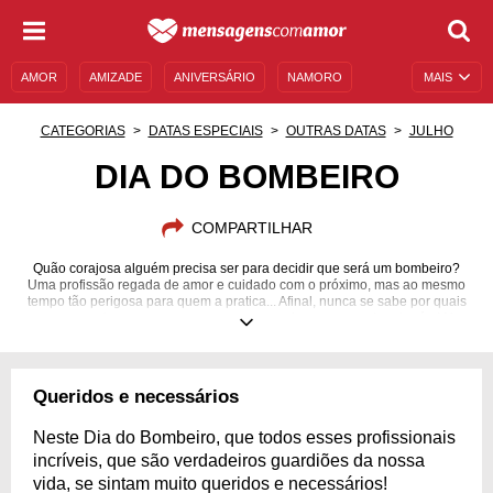
AMOR
AMIZADE
ANIVERSÁRIO
NAMORO
MAIS
SENTIMENTOS
LEGENDAS
DATAS ESPECIAIS
CATEGORIAS
DATAS ESPECIAIS
OUTRAS DATAS
JULHO
UNIVERSO FEMININO
AUTOAJUDA
DESCULPAS
DIA DO BOMBEIRO
MENSAGENS E FRASES
MENSAGENS DE ANIVERSÁRIO
COMPARTILHAR
ENTRETENIMENTO
FAMOSOS
BÍBLIA
Quão corajosa alguém precisa ser para decidir que será um bombeiro?
Uma profissão regada de amor e cuidado com o próximo, mas ao mesmo
tempo tão perigosa para quem a pratica... Afinal, nunca se sabe por quais
apuros precisaremos passar para que consigamos resgatar alguém! No
dia 2 de julho se comemora o Dia do Bombeiro, então nada mais justo do
que exalar gratidão a quem arrisca sua própria vida para salvar a de seu
semelhante. Esses profissionais possuem um coração de ouro e,
independentemente dos artifícios que usem, há uma chama que eles não
Queridos e necessários
podem apagar: a chama do orgulho que sentimos por tê-los como anjos
protetores. O que está esperando para enaltecer os bombeiros neste dia
especial?
Neste Dia do Bombeiro, que todos esses profissionais
incríveis, que são verdadeiros guardiões da nossa
vida, se sintam muito queridos e necessários!