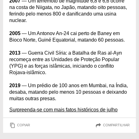
2007
— Um terremoto de magnitude 6,8 e 6,6 ocorre
na costa de Niigata, no Japão, matando oito pessoas,
ferindo pelo menos 800 e danificando uma usina
nuclear.
2005
— Um Antonov An-24 cai perto de Baney em
Bioco Norte, Guiné Equatorial, matando 60 pessoas.
2013
— Guerra Civil Síria: a Batalha de Ras al-Ayn
recomeça entre as Unidades de Proteção Popular
(YPG) e as forças islâmicas, iniciando o conflito
Rojava-islâmico.
2019
— Um prédio de 100 anos em Mumbai, na Índia,
desaba, matando pelo menos 10 pessoas e deixando
muitas outras presas.
Surpreenda-se com mais fatos históricos de julho
COPIAR
COMPARTILHAR