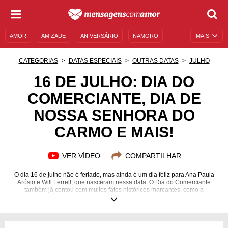
AMOR
AMIZADE
ANIVERSÁRIO
NAMORO
MAIS
SENTIMENTOS
LEGENDAS
DATAS ESPECIAIS
CATEGORIAS
DATAS ESPECIAIS
OUTRAS DATAS
JULHO
UNIVERSO FEMININO
AUTOAJUDA
DESCULPAS
16 DE JULHO: DIA DO
COMERCIANTE, DIA DE
MENSAGENS E FRASES
MENSAGENS DE ANIVERSÁRIO
NOSSA SENHORA DO
ENTRETENIMENTO
FAMOSOS
BÍBLIA
CARMO E MAIS!
VER VÍDEO
COMPARTILHAR
O dia 16 de julho não é feriado, mas ainda é um dia feliz para Ana Paula
Arósio e Will Ferrell, que nasceram nessa data. O Dia do Comerciante
também já contou com muitos fatos históricos marcantes, como a
promulgação da Constituição Brasileira. No conteúdo que preparamos,
você ainda vai conhecer mais detalhes sobre a data, entendendo o que a
Astrologia, a Numerologia e a Cristalomancia dizem sobre ela. Se estiver
procurando mensagens para celebrar os aniversariantes do dia, também