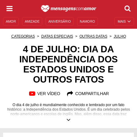
AMOR
AMIZADE
ANIVERSÁRIO
NAMORO
MAIS
SENTIMENTOS
LEGENDAS
DATAS ESPECIAIS
CATEGORIAS
DATAS ESPECIAIS
OUTRAS DATAS
JULHO
UNIVERSO FEMININO
AUTOAJUDA
DESCULPAS
4 DE JULHO: DIA DA
INDEPENDÊNCIA DOS
MENSAGENS E FRASES
MENSAGENS DE ANIVERSÁRIO
ESTADOS UNIDOS E
ENTRETENIMENTO
FAMOSOS
BÍBLIA
OUTROS FATOS
VER VÍDEO
COMPARTILHAR
O dia 4 de julho é mundialmente conhecido e lembrado por um fato
histórico: a Independência dos Estados Unidos. É um dia celebrado pelos
norte-americanos e escolas de inglês. Mas, além disso, essa data traz
também várias curiosidades e fatos históricos, que valem a pena conhecer,
para se aprofundar sobre o assunto. Há, até mesmo, uma santa para o dia
4 de julho, a Santa Isabel, você já sabia? Um dia rico em religiosidade,
oração, orixás, anjo, Numerologia, salmos, versículos e tantas outras