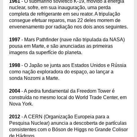
1961
- O submarino soviético K-19, movido a energia
nuclear, sofre, em sua inauguração, uma perda
completa de refrigerante em seu reator. A tripulação
consegue efetuar reparos, mas 22 deles morrem de
envenenamento por radiação nos dois anos seguintes.
1997
- Mars Pathfinder (nave não tripulada da NASA)
pousa em Marte, e são anunciadas as primeiras
imagens da superfície do planeta.
1998
- O Japão se junta aos Estados Unidos e Rússia
como nação exploradora do espaço, ao lançar a
sonda Nozomi a Marte.
2004
- A pedra fundamental da Freedom Tower é
construída no mesmo local do World Trade Center, em
Nova York.
2012
- A CERN (Organização Europeia para a
Pesquisa Nuclear) anuncia a descoberta de partículas
consistentes com o Bóson de Higgs no Grande Colisor
de Hádrons.