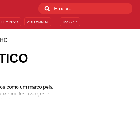
 FEMININO
AUTOAJUDA
MAIS
LHO
TICO
idos como um marco pela
trouxe muitos avanços e
ireitos.