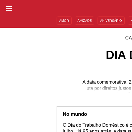
AMOR
AMIZADE
ANIVERSÁRIO
DESCULPAS
MENSAGENS E FRASES
CA
DIA
A data comemorativa, 2
luta por direitos just
benefíc
No mundo
O Dia do Trabalho Doméstico é 
julho. Há 95 anos atrás, a data s