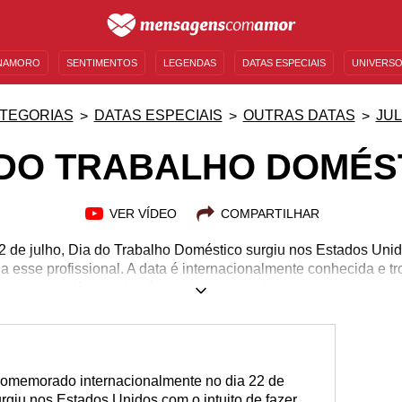
NAMORO
SENTIMENTOS
LEGENDAS
DATAS ESPECIAIS
UNIVERSO
MENSAGENS DE ANIVERSÁRIO
ENTRETENIMENTO
FAMOSOS
BÍBLIA
TEGORIAS
DATAS ESPECIAIS
OUTRAS DATAS
JU
 DO TRABALHO DOMÉS
VER VÍDEO
COMPARTILHAR
2 de julho, Dia do Trabalho Doméstico surgiu nos Estados Un
os a esse profissional. A data é internacionalmente conhecida e 
ios ao trabalhador doméstico, que por muito tempo careceu de d
comemorado internacionalmente no dia 22 de
urgiu nos Estados Unidos com o intuito de fazer