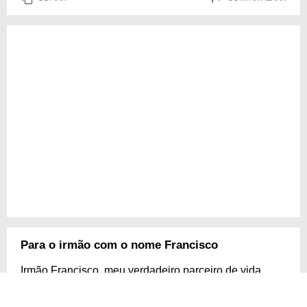
Para o irmão com o nome Francisco
Irmão Francisco, meu verdadeiro parceiro de vida,
estou passando aqui só pra lembrá-lo do quanto a
nossa conexão é única e especial. Seu apoio, sua