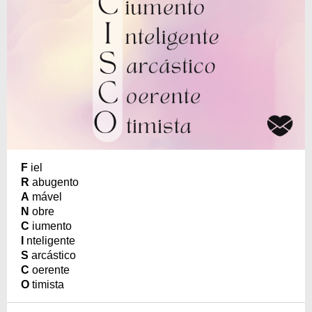
F
iel
R
abugento
A
mável
N
obre
C
iumento
I
nteligente
S
arcástico
C
oerente
O
timista