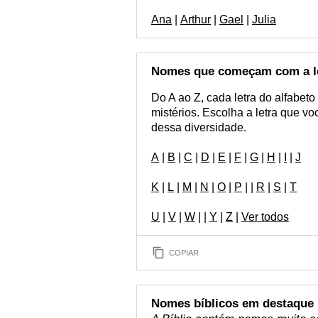
Ana
|
Arthur
|
Gael
|
Julia
Nomes que começam com a l
Do A ao Z, cada letra do alfabet
mistérios. Escolha a letra que v
dessa diversidade.
A
|
B
|
C
|
D
|
E
|
F
|
G
|
H
|
I
|
J
K
|
L
|
M
|
N
|
O
|
P
| |
R
|
S
|
T
U
|
V
|
W
| |
Y
|
Z
|
Ver todos
COPIAR
Nomes bíblicos em destaque