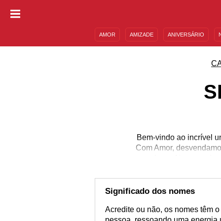
AMOR
AMIZADE
ANIVERSÁRIO
DESCULPAS
MENSAGENS E FRASES
C
S
Bem-vindo ao incrível 
Com Amor, desvendamos o
envolvem. Navegando pe
os nomes mais comuns 
carrega ou encontrar o
di
Significado dos nomes
Acredite ou não, os nomes têm o 
pessoa, ressoando uma energia ú