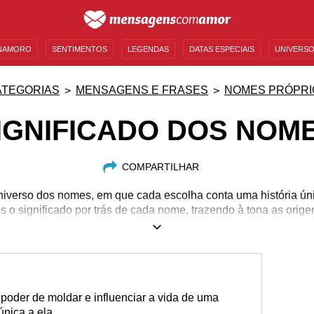
NAMORO
SENTIMENTOS
LEGENDAS
DATAS ESPECIAIS
UNIVERSO
MENSAGENS DE ANIVERSÁRIO
ENTRETENIMENTO
FAMOSOS
BÍBLIA
ATEGORIAS
MENSAGENS E FRASES
NOMES PRÓPRI
IGNIFICADO DOS NOM
COMPARTILHAR
universo dos nomes, em que cada escolha conta uma história ún
 significado por trás de cada nome, trazendo à tona as orige
las categorias que nossa equipe preparou cuidadosamente, v
até os mais exóticos. Assim, você poderá entender melhor a 
 nome perfeito para o seu futuro filho ou filha. Opções não vão f
versas seções do nosso site e mergulhe em uma jornada cativan
poder de moldar e influenciar a vida de uma
nica a ela.