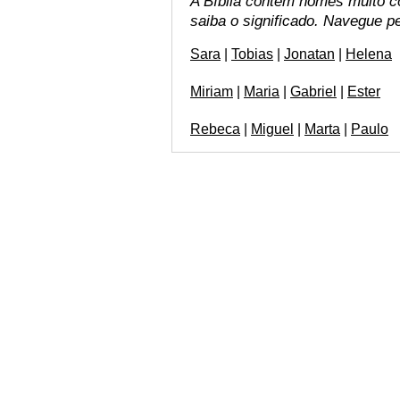
A Bíblia contém nomes muito co
saiba o significado. Navegue 
Sara
|
Tobias
|
Jonatan
|
Helena
Miriam
|
Maria
|
Gabriel
|
Ester
Rebeca
|
Miguel
|
Marta
|
Paulo