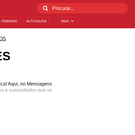
 FEMININO
AUTOAJUDA
MAIS
OS
ES
ica! Aqui, no Mensagens
ns e curiosidades que os
ocê vai encontrar desde
energia que o seu nome
altar! Então explore as
te.