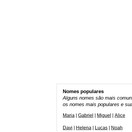
Nomes populares
Alguns nomes são mais comuns 
os nomes mais populares e sua
Maria
|
Gabriel
|
Miguel
|
Alice
Davi
|
Helena
|
Lucas
|
Noah