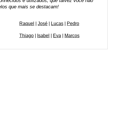
nhecidos e utilizados, que talvez você não
pelos que mais se destacam!
Raquel
|
José
|
Lucas
|
Pedro
Thiago
|
Isabel
|
Eva
|
Marcos