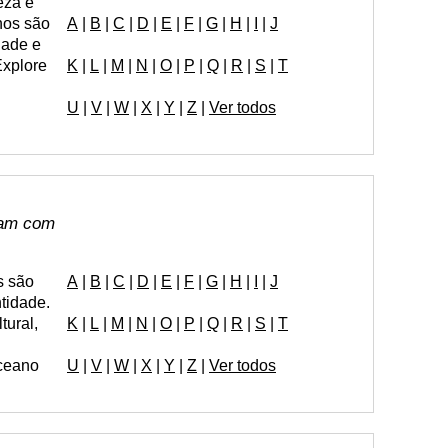
eza e
nos são
A
|
B
|
C
|
D
|
E
|
F
|
G
|
H
|
I
|
J
dade e
Explore
K
|
L
|
M
|
N
|
O
|
P
|
Q
|
R
|
S
|
T
U
|
V
|
W
|
X
|
Y
|
Z
|
Ver todos
çam com
s são
A
|
B
|
C
|
D
|
E
|
F
|
G
|
H
|
I
|
J
tidade.
tural,
K
|
L
|
M
|
N
|
O
|
P
|
Q
|
R
|
S
|
T
ceano
U
|
V
|
W
|
X
|
Y
|
Z
|
Ver todos