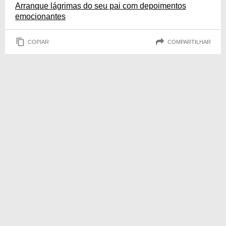
Arranque lágrimas do seu pai com depoimentos
emocionantes
COPIAR
COMPARTILHAR