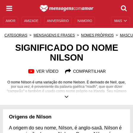
AMOR
AMIZADE
ANIVERSÁRIO
NAMORO
MAIS
SENTIMENTOS
LEGENDAS
DATAS ESPECIAIS
CATEGORIAS
MENSAGENS E FRASES
NOMES PRÓPRIOS
MASCU
UNIVERSO FEMININO
AUTOAJUDA
DESCULPAS
SIGNIFICADO DO NOME
NILSON
MENSAGENS E FRASES
MENSAGENS DE ANIVERSÁRIO
ENTRETENIMENTO
FAMOSOS
BÍBLIA
VER VÍDEO
COMPARTILHAR
O nome Nilson é uma variação do nome Nelson. É derivado de Neil, que,
por sua vez, é proveniente da palavra gaélica “niadh”, que quer dizer
"campeão" e também é usado como nome próprio na Irlanda. Seu número
é o 2, que remete a uma pessoa de personalidade muito amorosa e
generosa, com bastante versatilidade e tato. É cuidadoso no amor e
atencioso com a família, o que faz todo mundo querer tê-lo por perto. É
dedicado no trabalho e nos relacionamentos em geral, tornando-o muito
companheiro com os amigos. Quantos adjetivos, certo? Saiba mais sobre
Origens de Nilson
o significado do nome Nilson.
A origem do seu nome, Nilson, é anglo-saxã. Nilson é