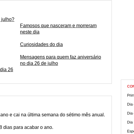
de astrológica dessa pessoa e aproveite para enviar mensage
teúdos e muito mais você encontra na nossa página completa so
 julho?
Famosos que nasceram e morreram
neste dia
Curiosidades do dia
Mensagens para quem faz aniversário
no dia 26 de julho
dia 26
CO
Pri
Dia
Dia 
o ano e cai na última semana do sétimo mês anual.
Dia 
8 dias para acabar o ano.
Espe