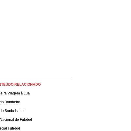
ns personalizadas de
bre a data. Confira!
NTEÚDO RELACIONADO
meira Viagem à Lua
 do Bombeiro
de Santa Isabel
Nacional do Futebol
cial Futebol