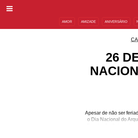
AMOR
AMIZADE
ANIVERSÁRIO
DESCULPAS
MENSAGENS E FRASES
CA
26 D
NACION
Apesar de não ser feria
o Dia Nacional do Arqu
Revolução Cubana) e o 
como Carl Jung e Mick