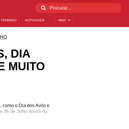
 FEMININO
AUTOAJUDA
MAIS
LHO
, DIA
E MUITO
s, como o Dia dos Avós e
 26 de Julho (início da
mento de personalidades
io em 26/07, venha ler