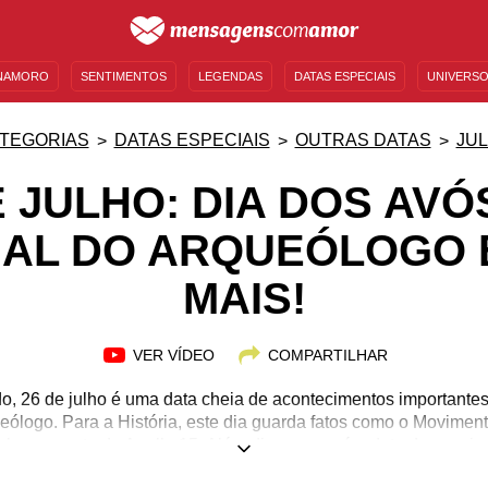
NAMORO
SENTIMENTOS
LEGENDAS
DATAS ESPECIAIS
UNIVERSO
MENSAGENS DE ANIVERSÁRIO
ENTRETENIMENTO
FAMOSOS
BÍBLIA
TEGORIAS
DATAS ESPECIAIS
OUTRAS DATAS
JU
E JULHO: DIA DOS AVÓS
AL DO ARQUEÓLOGO 
MAIS!
VER VÍDEO
COMPARTILHAR
do, 26 de julho é uma data cheia de acontecimentos importante
eólogo. Para a História, este dia guarda fatos como o Movimento
lançamento da Apollo 15. Além disso, essa é a data de nasci
 Jagger. Se você conhece mais alguém que celebra o aniversár