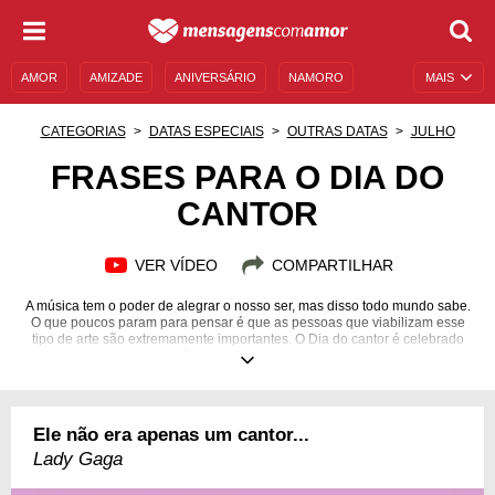
AMOR
AMIZADE
ANIVERSÁRIO
NAMORO
MAIS
SENTIMENTOS
LEGENDAS
DATAS ESPECIAIS
CATEGORIAS
DATAS ESPECIAIS
OUTRAS DATAS
JULHO
UNIVERSO FEMININO
AUTOAJUDA
DESCULPAS
FRASES PARA O DIA DO
CANTOR
MENSAGENS E FRASES
MENSAGENS DE ANIVERSÁRIO
ENTRETENIMENTO
FAMOSOS
BÍBLIA
VER VÍDEO
COMPARTILHAR
A música tem o poder de alegrar o nosso ser, mas disso todo mundo sabe.
O que poucos param para pensar é que as pessoas que viabilizam esse
tipo de arte são extremamente importantes. O Dia do cantor é celebrado
em 13 de julho, mas, por não existir uma lei que determina essa data como
oficial, muitas pessoas celebram essa comemoração em 27 de setembro.
Essa celebração foi instituída para enfatizar a alegria que é ter esses
profissionais em nossas vidas e também para ressaltar o valor da
profissão. Todo mundo já ouviu o famoso ditado: "Quem canta, os males
Ele não era apenas um cantor...
espanta"! Cantar é libertar o nosso próprio ser e os nossos sentimentos!
Confira frases para o Dia do Cantor e se inspire!
Lady Gaga