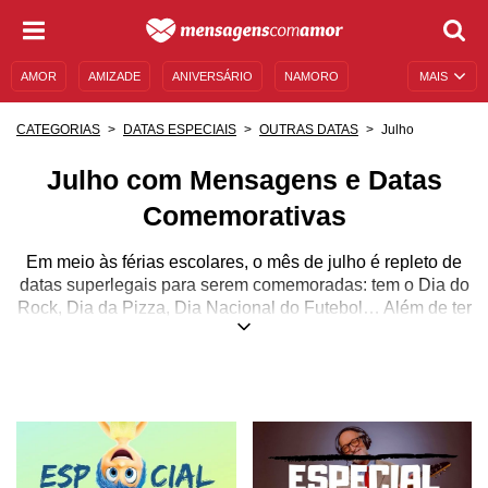
AMOR
AMIZADE
ANIVERSÁRIO
NAMORO
MAIS
SENTIMENTOS
LEGENDAS
DATAS ESPECIAIS
Julho
CATEGORIAS
DATAS ESPECIAIS
OUTRAS DATAS
UNIVERSO FEMININO
AUTOAJUDA
DESCULPAS
Julho com Mensagens e Datas
MENSAGENS E FRASES
MENSAGENS DE ANIVERSÁRIO
Comemorativas
ENTRETENIMENTO
FAMOSOS
BÍBLIA
Em meio às férias escolares, o mês de julho é repleto de
datas superlegais para serem comemoradas: tem o Dia do
Rock, Dia da Pizza, Dia Nacional do Futebol… Além de ter
algumas datas específicas para homenagear certas
pessoas, como o Dia do Motorista, Dia do Cantor e o Dia
do Escritor!
Então, para não esquecer nenhuma dessas celebrações,
anote agora mesmo cada uma delas na agenda e confira
lindas mensagens para compartilhar na forma de