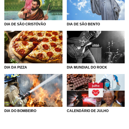
portanto, usufrua do sétimo mês do ano para explorar
todas as oportunidades que a vida lhe presenteou! E,
antes de tudo, seja grato e retribua com amor, pois nada
acontece de graça.
DIA DE SÃO CRISTÓVÃO
DIA DE SÃO BENTO
Aproveite esses 31 dias para amar, celebrar e comemorar
a vida, pois ela, na verdade, é muito mais bela do que
podemos ver!
DIA DA PIZZA
DIA MUNDIAL DO ROCK
DIA DO BOMBEIRO
CALENDÁRIO DE JULHO