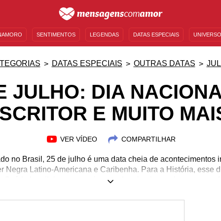
NAMORO
SENTIMENTOS
LEGENDAS
DATAS ESPECIAIS
UNIVERSO
MENSAGENS DE ANIVERSÁRIO
ENTRETENIMENTO
FAMOSOS
BÍBLIA
TEGORIAS
DATAS ESPECIAIS
OUTRAS DATAS
JU
E JULHO: DIA NACION
SCRITOR E MUITO MAI
VER VÍDEO
COMPARTILHAR
ado no Brasil, 25 de julho é uma data cheia de acontecimentos 
er Negra Latino-Americana e Caribenha. Para a História, esse d
a Saúde brasileiro e o nascimento do primeiro ser humano por fer
de nascimento de personalidades como Ney Latorraca e Matt Le
ra o aniversário em 25/7, venha ler sobre a personalidade astr
mensagens personalizadas de parabéns. Esses conteúdos e muit