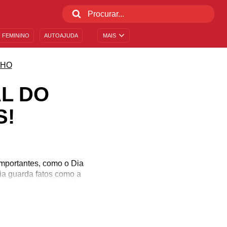
 FEMININO
AUTOAJUDA
MAIS
LHO
AL DO
S!
importantes, como o Dia
ia guarda fatos como a
tilização in vitro. Além
Blanc. Se você conhece
ológica dessa pessoa e
o mais você encontra na