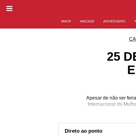
AMOR
AMIZADE
ANIVERSÁRIO
DESCULPAS
MENSAGENS E FRASES
CA
25 D
E
Apesar de não ser feri
Internacional da Mulh
criação do Ministério d
disso, essa é a data 
mais alguém que celeb
aproveite para enviar 
Direto ao ponto