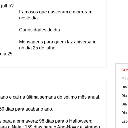
nossa página completa sobre a data, confira!
 julho?
Famosos que nasceram e morreram
neste dia
Curiosidades do dia
Mensagens para quem faz aniversário
no dia 25 de julho
dia 25
CO
Pri
Dia 
Dia 
o ano e cai na última semana do sétimo mês anual.
Dia 
159 dias para acabar o ano.
Dia
as para a primavera; 98 dias para o Halloween;
Espe
para o Natal; 159 dias para o Ano-Novo; e, virando