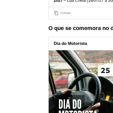
2027
– Lua Cheia (18/07/27 a 30
COPIAR
O que se comemora no di
Dia do Motorista