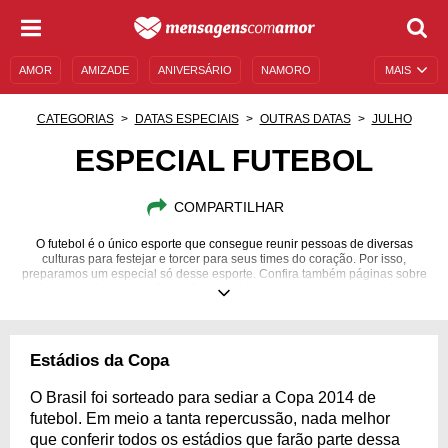
AMOR
AMIZADE
ANIVERSÁRIO
NAMORO
MAIS
SENTIMENTOS
LEGENDAS
DATAS ESPECIAIS
CATEGORIAS
DATAS ESPECIAIS
OUTRAS DATAS
JULHO
UNIVERSO FEMININO
AUTOAJUDA
DESCULPAS
ESPECIAL FUTEBOL
MENSAGENS E FRASES
MENSAGENS DE ANIVERSÁRIO
COMPARTILHAR
ENTRETENIMENTO
FAMOSOS
BÍBLIA
O futebol é o único esporte que consegue reunir pessoas de diversas
culturas para festejar e torcer para seus times do coração. Por isso,
preparamos um especial só desse esporte. Confira também páginas sobre
a Copa das Confederações e Copa do Mundo 2014 realizadas no Brasil!
Estádios da Copa
O Brasil foi sorteado para sediar a Copa 2014 de
futebol. Em meio a tanta repercussão, nada melhor
que conferir todos os estádios que farão parte dessa