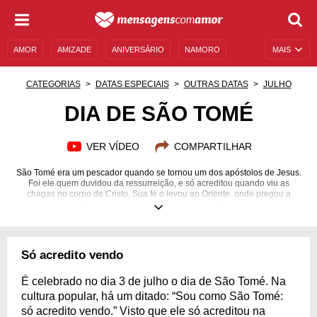
AMOR
AMIZADE
ANIVERSÁRIO
NAMORO
MAIS
SENTIMENTOS
LEGENDAS
DATAS ESPECIAIS
CATEGORIAS
DATAS ESPECIAIS
OUTRAS DATAS
JULHO
UNIVERSO FEMININO
AUTOAJUDA
DESCULPAS
DIA DE SÃO TOMÉ
MENSAGENS E FRASES
MENSAGENS DE ANIVERSÁRIO
VER VÍDEO
COMPARTILHAR
ENTRETENIMENTO
FAMOSOS
BÍBLIA
São Tomé era um pescador quando se tornou um dos apóstolos de Jesus.
Foi ele quem duvidou da ressurreição, e só acreditou quando viu as
chagas no corpo de Cristo. Sua fé o levou ao Oriente, onde pregou a
palavra de Deus até sua morte. Conheça a história deste santo,
homenageado em 03 de julho.
Só acredito vendo
É celebrado no dia 3 de julho o dia de São Tomé. Na
cultura popular, há um ditado: “Sou como São Tomé:
só acredito vendo.” Visto que ele só acreditou na