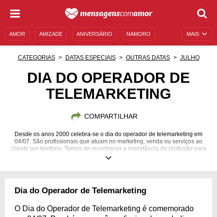
AMOR
AMIZADE
ANIVERSÁRIO
NAMORO
MAIS
SENTIMENTOS
LEGENDAS
DATAS ESPECIAIS
CATEGORIAS
DATAS ESPECIAIS
OUTRAS DATAS
JULHO
UNIVERSO FEMININO
AUTOAJUDA
DESCULPAS
DIA DO OPERADOR DE
TELEMARKETING
MENSAGENS E FRASES
MENSAGENS DE ANIVERSÁRIO
ENTRETENIMENTO
FAMOSOS
BÍBLIA
COMPARTILHAR
Desde os anos 2000 celebra-se o dia do operador de telemarketing em
04/07. São profissionais que atuam no marketing, venda ou serviços ao
cliente por telefone. Temos de reconhecer a importância da profissão para
o mercado de trabalho, é parte fundamental da economia. Homenageie os
profissionais.
Dia do Operador de Telemarketing
O Dia do Operador de Telemarketing é comemorado