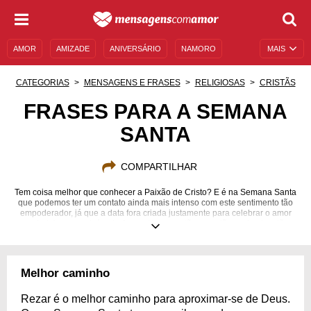
AMOR
AMIZADE
ANIVERSÁRIO
NAMORO
MAIS
SENTIMENTOS
LEGENDAS
DATAS ESPECIAIS
CATEGORIAS
MENSAGENS E FRASES
RELIGIOSAS
CRISTÃS
UNIVERSO FEMININO
AUTOAJUDA
DESCULPAS
FRASES PARA A SEMANA
SANTA
MENSAGENS E FRASES
MENSAGENS DE ANIVERSÁRIO
ENTRETENIMENTO
FAMOSOS
BÍBLIA
COMPARTILHAR
Tem coisa melhor que conhecer a Paixão de Cristo? E é na Semana Santa
que podemos ter um contato ainda mais intenso com este sentimento tão
empoderador, já que a data fora criada justamente para celebrar o amor
verdadeiro que advém de Jesus. Um amor tão puro, tão profundo e tão
transformador que, por tanto tempo, vem mudando a vida de milhares de
pessoas ao redor do mundo. O ato de redenção de Jesus Cristo ao
permitir-se morrer pelo nosso bem e, após três dias, ressurgir e provar a
magnitude do poder de Deus é o que tinge a Semana Santa de paixão, de
Melhor caminho
esperança e de solidariedade. Venha conferir algumas frases para a
Semana Santa e permitir que seu espírito se renove com o amor do
Senhor!
Rezar é o melhor caminho para aproximar-se de Deus.