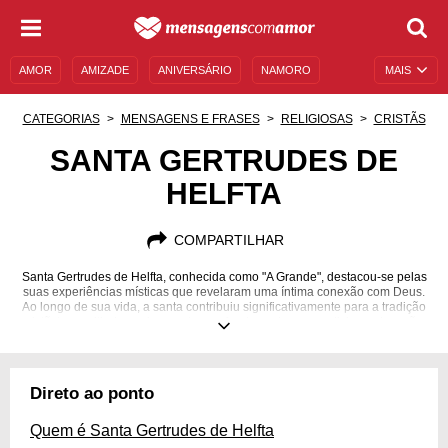
AMOR
AMIZADE
ANIVERSÁRIO
NAMORO
MAIS
SENTIMENTOS
LEGENDAS
DATAS ESPECIAIS
CATEGORIAS
MENSAGENS E FRASES
RELIGIOSAS
CRISTÃS
UNIVERSO FEMININO
AUTOAJUDA
DESCULPAS
SANTA GERTRUDES DE
HELFTA
MENSAGENS E FRASES
MENSAGENS DE ANIVERSÁRIO
ENTRETENIMENTO
FAMOSOS
BÍBLIA
COMPARTILHAR
Santa Gertrudes de Helfta, conhecida como "A Grande", destacou-se pelas
suas experiências místicas que revelaram uma íntima conexão com Deus.
Ao longo de sua vida, a santa contribuiu significativamente para a tradição
cristã, transmitindo ensinamentos profundos sobre amor divino e devoção.
Sua devoção à Eucaristia e também suas visões espirituais a tornaram
uma figura venerada no cristianismo medieval. Aprofunde-se na fascinante
história de Gertrudes de Helfta abaixo.
Direto ao ponto
Quem é Santa Gertrudes de Helfta