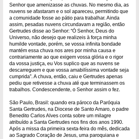
Senhor que amenizasse as chuvas. No mesmo dia, as
nuvens se afastaram e o sol apareceu, permitindo que
a comunidade fosse ao pátio para trabalhar. Ainda
assim, pesadas nuvens circundavam a região, então
Gertrudes disse ao Senhor: “Ó Senhor, Deus do
Universo, não desejo que realizeis à força minha
humilde vontade, porém, se vossa infinita bondade
mantém essa chuva nos ares por minha causa e
contrariamente ao que exigem vossa glória e o rigor
da vossa justiça, eu Vos suplico que as nuvens se
descarreguem e que vossa amabilíssima vontade seja
cumprida”. A chuva, então, caiu e Gertrudes apenas
pediu que retivesse a chuva até que terminassem os
trabalhos. Condescendente, o Senhor assim o fez.
São Paulo, Brasil: quando era pároco da Paróquia
Santa Gertrudes, na Diocese de Santo Amaro, o padre
Benedito Carlos Alves conta sobre um milagre
atribuído a Santa Gertrudes nos fins dos anos 1990.
Após a missa da primeira sexta-feira do mês, dedicada
ao Sagrado Coração de Jesus, uma paroquiana e