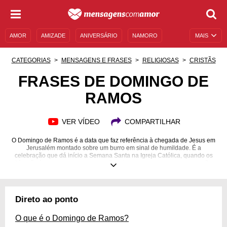
AMOR
AMIZADE
ANIVERSÁRIO
NAMORO
MAIS
SENTIMENTOS
LEGENDAS
DATAS ESPECIAIS
CATEGORIAS
MENSAGENS E FRASES
RELIGIOSAS
CRISTÃS
UNIVERSO FEMININO
AUTOAJUDA
DESCULPAS
FRASES DE DOMINGO DE
RAMOS
MENSAGENS E FRASES
MENSAGENS DE ANIVERSÁRIO
ENTRETENIMENTO
FAMOSOS
BÍBLIA
VER VÍDEO
COMPARTILHAR
O Domingo de Ramos é a data que faz referência à chegada de Jesus em
Jerusalém montado sobre um burro em sinal de humildade. É a
celebração que dá início a Semana Santa na Igreja Católica, quando os
fiéis vão à missa com ramos em mãos. Nos dias atuais, a comemoração
nos leva a refletir e clamar por Jesus. Para fazer isso, leia estas frases de
Domingo de Ramos e compartilhe com quem também está entrando na
Semana Santa!
Direto ao ponto
O que é o Domingo de Ramos?