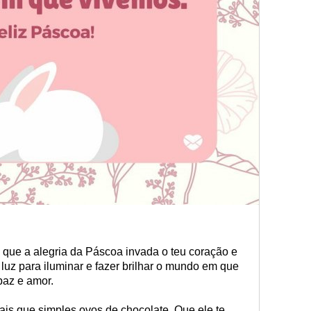
a, que a alegria da Páscoa invada o teu coração e
luz para iluminar e fazer brilhar o mundo em que
paz e amor.
ais que simples ovos de chocolate. Que ele te