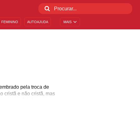
 FEMININO
AUTOAJUDA
MAIS
Lembrado pela troca de
 cristã e não cristã, mas
smo como é definida sua
ulhe nos aspectos que
coa e faça desse dia o
da mais abençoado!