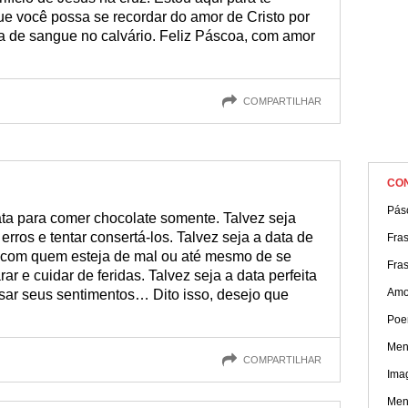
ue você possa se recordar do amor de Cristo por
a de sangue no calvário. Feliz Páscoa, com amor
COMPARTILHAR
CO
Pás
ta para comer chocolate somente. Talvez seja
rros e tentar consertá-los. Talvez seja a data de
Fra
s com quem esteja de mal ou até mesmo de se
Fra
r e cuidar de feridas. Talvez seja a data perfeita
Amo
ssar seus sentimentos… Dito isso, desejo que
Poe
Men
COMPARTILHAR
Ima
Men