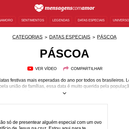
NAMORO
SENTIMENTOS
LEGENDAS
DATAS ESPECIAIS
UNIVERSO
MENSAGENS DE ANIVERSÁRIO
ENTRETENIMENTO
FAMOSOS
BÍBLIA
CATEGORIAS
DATAS ESPECIAIS
PÁSCOA
PÁSCOA
VER VÍDEO
COMPARTILHAR
tas festivas mais esperadas do ano por todos os brasileiros. 
pela união de famílias, essa data é muito querida pela população
 esse feriado? Desvende a sua origem, suas tradições e até me
 tal celebrar a Páscoa de modo mais profundo este ano? Merg
vo e comemore bastante. Confira essas mensagens sobre a Pás
 Reúna-se com seus amigos e familiares e torne esse dia ain
 não só de presentear alguém especial com um ovo
fício de Jesus na cruz. Estou aqui para te