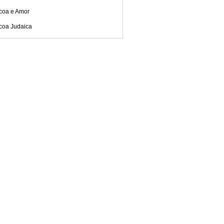
coa e Amor
coa Judaica