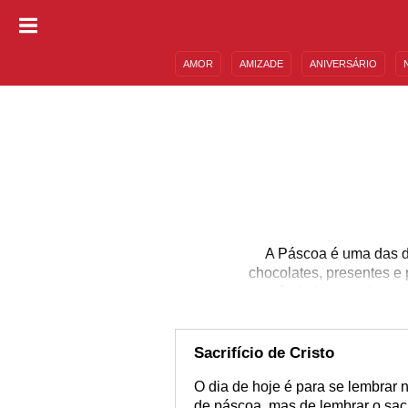
AMOR
AMIZADE
ANIVERSÁRIO
DESCULPAS
MENSAGENS E FRASES
A Páscoa é uma das da
chocolates, presentes e 
você, de fato, conhece
data anualmente. Que
rondam essa dia festi
mais doce do ano.
Sacrifício de Cristo
O dia de hoje é para se lembrar
de páscoa, mas de lembrar o sacri