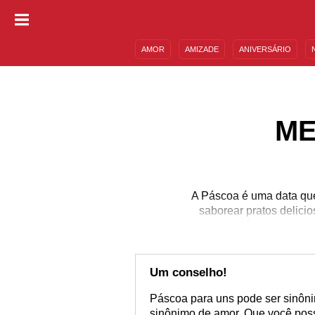
AMOR
AMIZADE
ANIVERSÁRIO
DESCULPAS
MENSAGENS E FRASES
ME
A Páscoa é uma data que
saborear pratos delici
casa até encontrar o
também quem aproveite 
você está no meio das 
para Páscoa para d
Um conselho!
Páscoa para uns pode ser sinôni
sinônimo de amor. Que você poss