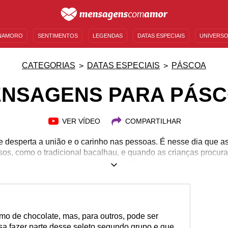
NAMORO
SENTIMENTOS
LEGENDAS
DATAS ESPECIAIS
UNIVERSO
MENSAGENS DE ANIVERSÁRIO
ENTRETENIMENTO
FAMOSOS
BÍBLIA
CATEGORIAS
DATAS ESPECIAIS
PÁSCOA
NSAGENS PARA PÁS
VER VÍDEO
COMPARTILHAR
 desperta a união e o carinho nas pessoas. É nesse dia que as
osos, como o tradicional bacalhau, e quando as crianças procur
s ovos de chocolate tão aguardados. É uma alegria e uma festa 
esse período para viajar, desestressar e cultivar apenas os m
comemorações, mas não quer deixar de dizer o quanto ama es
emonstrar o quanto adora essa festa doce, amorosa e cheia de 
mo de chocolate, mas, para outros, pode ser
a fazer parte desse seleto segundo grupo e que