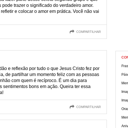
pode trazer o significado do verdadeiro amor.
 refletir e colocar o amor em prática. Você não vai
COMPARTILHAR
CO
Fra
o e reflexão por tudo o que Jesus Cristo fez por
ia, de partilhar um momento feliz com as pessoas
Pás
hão com quem é recíproco. É um dia para
Men
os sentimentos bons em ação. Queira ter essa
Ima
a!
Ima
COMPARTILHAR
Ora
Men
Aniv