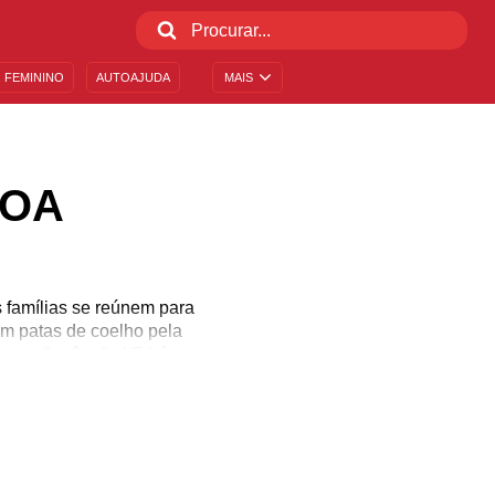
 FEMININO
AUTOAJUDA
MAIS
COA
 famílias se reúnem para
am patas de coelho pela
que não têm fim! E há
elhores sentimentos. Se
sa festa, use mensagens
união! Compartilhe!