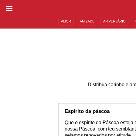
AMOR
AMIZADE
ANIVERSÁRIO
DESCULPAS
MENSAGENS E FRASES
Distribua carinho e 
Espírito da páscoa
Que o espírito da Páscoa esteja 
nossa Páscoa, com teu semblante 
sejamos renovados por atitude.