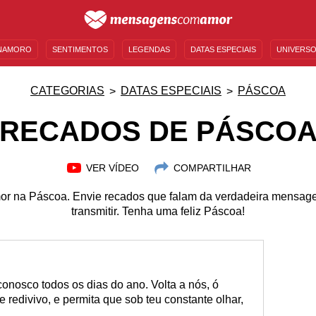
NAMORO
SENTIMENTOS
LEGENDAS
DATAS ESPECIAIS
UNIVERSO
MENSAGENS DE ANIVERSÁRIO
ENTRETENIMENTO
FAMOSOS
BÍBLIA
CATEGORIAS
DATAS ESPECIAIS
PÁSCOA
RECADOS DE PÁSCO
VER VÍDEO
COMPARTILHAR
amor na Páscoa. Envie recados que falam da verdadeira mensag
transmitir. Tenha uma feliz Páscoa!
conosco todos os dias do ano. Volta a nós, ó
redivivo, e permita que sob teu constante olhar,