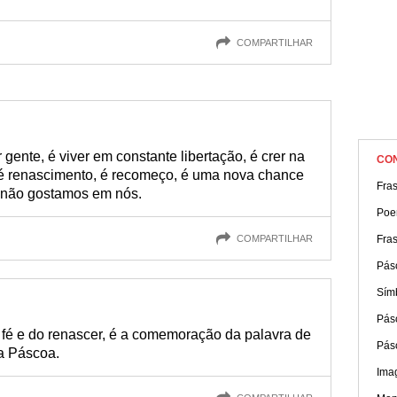
COMPARTILHAR
gente, é viver em constante libertação, é crer na
CO
 é renascimento, é recomeço, é uma nova chance
Fra
 não gostamos em nós.
Poe
COMPARTILHAR
Fra
Pás
Sím
Pás
 fé e do renascer, é a comemoração da palavra de
Pás
a Páscoa.
Ima