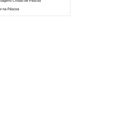
sagens Cristãs de Páscoa
r na Páscoa