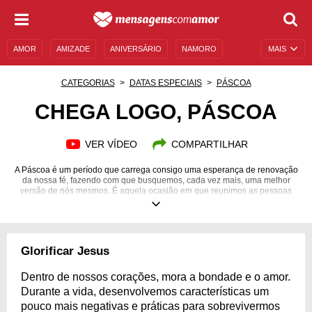
AMOR
AMIZADE
ANIVERSÁRIO
NAMORO
MAIS
SENTIMENTOS
LEGENDAS
DATAS ESPECIAIS
CATEGORIAS
DATAS ESPECIAIS
PÁSCOA
UNIVERSO FEMININO
AUTOAJUDA
DESCULPAS
CHEGA LOGO, PÁSCOA
MENSAGENS E FRASES
MENSAGENS DE ANIVERSÁRIO
VER VÍDEO
COMPARTILHAR
ENTRETENIMENTO
FAMOSOS
BÍBLIA
A Páscoa é um período que carrega consigo uma esperança de renovação
da nossa fé, fazendo com que busquemos, cada vez mais, uma melhor
versão de nós mesmos. É aquela ocasião em que reunimos as pessoas
mais especiais de nossa vida, sendo que o intuito principal é celebrar a
ressurreição do Senhor Jesus Cristo. Atrair boas vibrações e estar rodeado
de quem quer o seu bem faz a real diferença para que novas conquistas
sejam possíveis de acontecer. Além disso, traz proteção para a sua
caminhada perante as adversidades do dia a dia. Demonstre toda a sua
Glorificar Jesus
animação pela Páscoa que está chegando, compartilhando estas belas
mensagens!
Dentro de nossos corações, mora a bondade e o amor.
Durante a vida, desenvolvemos características um
pouco mais negativas e práticas para sobrevivermos