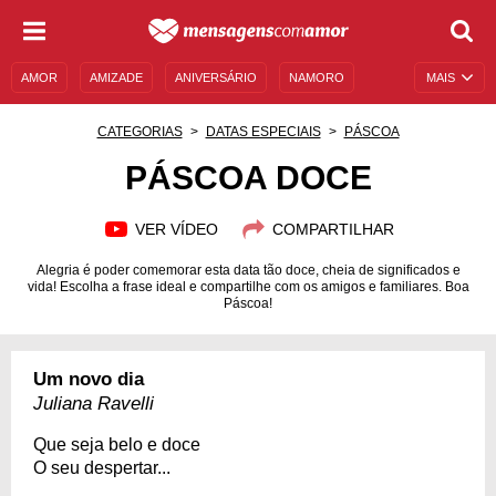
AMOR
AMIZADE
ANIVERSÁRIO
NAMORO
MAIS
SENTIMENTOS
LEGENDAS
DATAS ESPECIAIS
CATEGORIAS
DATAS ESPECIAIS
PÁSCOA
UNIVERSO FEMININO
AUTOAJUDA
DESCULPAS
PÁSCOA DOCE
MENSAGENS E FRASES
MENSAGENS DE ANIVERSÁRIO
VER VÍDEO
COMPARTILHAR
ENTRETENIMENTO
FAMOSOS
BÍBLIA
Alegria é poder comemorar esta data tão doce, cheia de significados e
vida! Escolha a frase ideal e compartilhe com os amigos e familiares. Boa
Páscoa!
Um novo dia
Juliana Ravelli
Que seja belo e doce
O seu despertar...