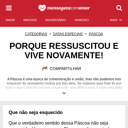
AMOR
AMIZADE
ANIVERSÁRIO
NAMORO
MAIS
SENTIMENTOS
LEGENDAS
DATAS ESPECIAIS
CATEGORIAS
DATAS ESPECIAIS
PÁSCOA
UNIVERSO FEMININO
AUTOAJUDA
DESCULPAS
PORQUE RESSUSCITOU E
VIVE NOVAMENTE!
MENSAGENS E FRASES
MENSAGENS DE ANIVERSÁRIO
ENTRETENIMENTO
FAMOSOS
BÍBLIA
COMPARTILHAR
A Páscoa é uma época de comemoração e união, mas não podemos nos
esquecer do verdadeiro motivo por trás dela. Se estamos aqui hoje foi por
tudo o que Cristo fez por nós. A salvação vem dEle e essa é mais uma data
que devemos usar para louvá-lo. Inspire-se em frases religiosas e alimente
esse amor!
Que não seja esquecido
Que o verdadeiro sentido dessa Páscoa não seja