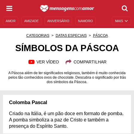
AMOR
AMIZADE
ANIVERSÁRIO
NAMORO
MAIS
SENTIMENTOS
LEGENDAS
DATAS ESPECIAIS
CATEGORIAS
DATAS ESPECIAIS
PÁSCOA
UNIVERSO FEMININO
AUTOAJUDA
DESCULPAS
SÍMBOLOS DA PÁSCOA
MENSAGENS E FRASES
MENSAGENS DE ANIVERSÁRIO
VER VÍDEO
COMPARTILHAR
ENTRETENIMENTO
FAMOSOS
BÍBLIA
A Páscoa além de ter significados religiosos, também é muito conhecida
pelos tão conhecidos ovos de chocolate. Descubra o significado por trás
dos símbolos da Páscoa.
Colomba Pascal
Criado na Itália, é um pão doce em formato de pomba.
A pomba simboliza a paz de Cristo e também a
presença do Espírito Santo.