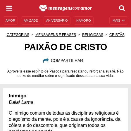
AMOR
AMIZADE
ANIVERSÁRIO
NAMORO
MAIS
SENTIMENTOS
LEGENDAS
DATAS ESPECIAIS
CATEGORIAS
MENSAGENS E FRASES
RELIGIOSAS
CRISTÃS
UNIVERSO FEMININO
AUTOAJUDA
DESCULPAS
PAIXÃO DE CRISTO
MENSAGENS E FRASES
MENSAGENS DE ANIVERSÁRIO
COMPARTILHAR
ENTRETENIMENTO
FAMOSOS
BÍBLIA
Aproveite esse espírito de Páscoa para resgatar ou reforçar a sua fé. Não
deixe de meditar sobre o significado dessa data na sua vida.
Inimigo
Dalai Lama
O inimigo comum de todas as disciplinas religiosas é
o egoísmo da mente, pois é a causa da ignorância, da
cólera e do descontrole, que originam todos os