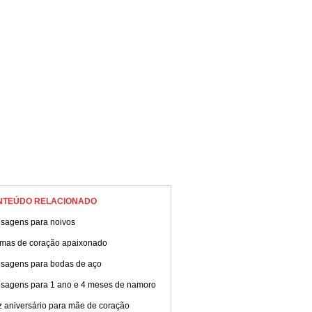
 de Alabastro especial,
nte pelo seu parceiro.
NTEÚDO RELACIONADO
sagens para noivos
mas de coração apaixonado
sagens para bodas de aço
sagens para 1 ano e 4 meses de namoro
z aniversário para mãe de coração