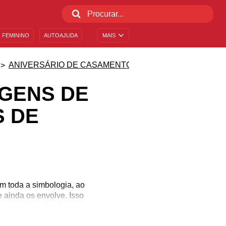
 FEMININO
AUTOAJUDA
MAIS
ANIVERSÁRIO DE CASAMENTO
AGENS DE
 DE
om toda a simbologia, ao
 ainda os envolve. Isso
esse aniversário é motivo
 cair no esquecimento e