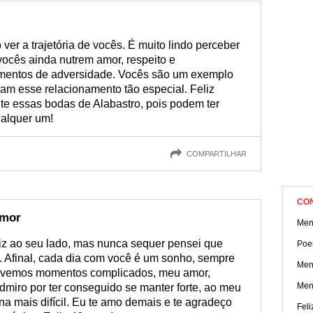
artilhe com o seu amor uma mensagem comemorativa de bodas
nho e que com certeza vai descrever os sentimentos que você se
ver a trajetória de vocês. É muito lindo perceber
ocês ainda nutrem amor, respeito e
entos de adversidade. Vocês são um exemplo
am esse relacionamento tão especial. Feliz
e essas bodas de Alabastro, pois podem ter
ualquer um!
COMPARTILHAR
CO
amor
Men
iz ao seu lado, mas nunca sequer pensei que
Poe
s. Afinal, cada dia com você é um sonho, sempre
Men
e vivemos momentos complicados, meu amor,
Men
admiro por ter conseguido se manter forte, ao meu
na mais difícil. Eu te amo demais e te agradeço
Feli