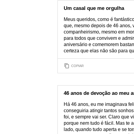
passar em branco! Comp
feita com todo o cari
Um casal que me orgulha
Meus queridos, como é fantástico 
que, mesmo depois de 46 anos, v
companheirismo, mesmo em mom
para todos que convivem e admir
aniversário e comemorem bastant
certeza que elas não são para q
COPIAR
46 anos de devoção ao meu 
Há 46 anos, eu me imaginava fel
conseguiria atingir tantos sonho
foi, e sempre vai ser. Claro qu
porque nem tudo é fácil. Mas te 
lado, quando tudo aperta e se tor