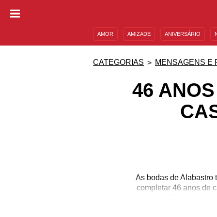
AMOR
AMIZADE
ANIVERSÁRIO
DESCULPAS
MENSAGENS E FRASES
CATEGORIAS
MENSAGENS E 
46 ANOS
CA
As bodas de Alabastro t
completar 46 anos de c
porque é difícil, hoje e
para comemoração. Por 