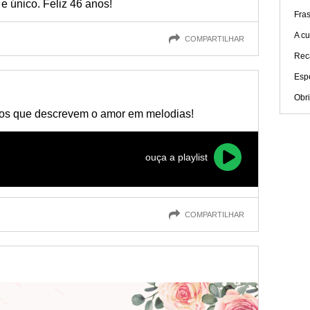
e único. Feliz 46 anos!
Fra
A cu
COMPARTILHAR
Rec
Esp
Obr
os que descrevem o amor em melodias!
ouça a playlist
COMPARTILHAR