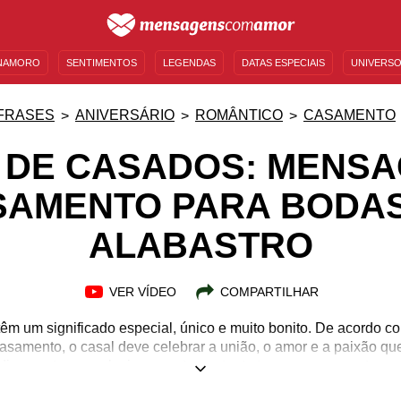
NAMORO
SENTIMENTOS
LEGENDAS
DATAS ESPECIAIS
UNIVERSO
MENSAGENS DE ANIVERSÁRIO
ENTRETENIMENTO
FAMOSOS
BÍBLIA
FRASES
ANIVERSÁRIO
ROMÂNTICO
CASAMENTO
 DE CASADOS: MENS
SAMENTO PARA BODAS
ALABASTRO
VER VÍDEO
COMPARTILHAR
êm um significado especial, único e muito bonito. De acordo c
asamento, o casal deve celebrar a união, o amor e a paixão que
m dia, manter um relacionamento por tanto tempo, e com certeza 
isso, não deixe esse aniversário de casamento tão importante