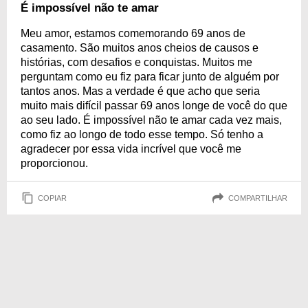
mensagem exclusiva para revelar o que há de maravilhoso na história
É impossível não te amar
escrita por duas pessoas que confiam na força do amor e em quanto ele é
capaz de perdurar no tempo, construindo emoções felizes e memoráveis.
Meu amor, estamos comemorando 69 anos de
casamento. São muitos anos cheios de causos e
histórias, com desafios e conquistas. Muitos me
perguntam como eu fiz para ficar junto de alguém por
tantos anos. Mas a verdade é que acho que seria
muito mais difícil passar 69 anos longe de você do que
ao seu lado. É impossível não te amar cada vez mais,
como fiz ao longo de todo esse tempo. Só tenho a
agradecer por essa vida incrível que você me
proporcionou.
COPIAR
COMPARTILHAR