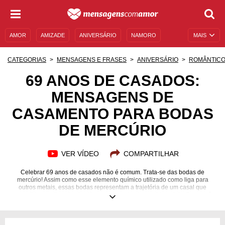
AMOR
AMIZADE
ANIVERSÁRIO
NAMORO
MAIS
SENTIMENTOS
LEGENDAS
DATAS ESPECIAIS
CATEGORIAS
MENSAGENS E FRASES
ANIVERSÁRIO
ROMÂNTIC
UNIVERSO FEMININO
AUTOAJUDA
DESCULPAS
69 ANOS DE CASADOS:
MENSAGENS DE
MENSAGENS E FRASES
MENSAGENS DE ANIVERSÁRIO
CASAMENTO PARA BODAS
ENTRETENIMENTO
FAMOSOS
BÍBLIA
DE MERCÚRIO
VER VÍDEO
COMPARTILHAR
Celebrar 69 anos de casados não é comum. Trata-se das bodas de
mercúrio! Assim como esse elemento químico utilizado como liga para
outros metais, essas bodas representam a trajetória de um casal que
consolidou muitos elos familiares e de amizade na vida a dois. Se este é
exatamente o seu caso, abra o seu coração e declare, com palavras
cheias de afeto e de gratidão, a sua admiração por esse relacionamento
exemplar. Reforce os laços de união em clima de romance. Envie uma