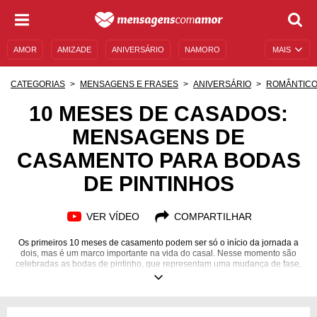
AMOR
AMIZADE
ANIVERSÁRIO
NAMORO
MAIS
SENTIMENTOS
LEGENDAS
DATAS ESPECIAIS
CATEGORIAS
MENSAGENS E FRASES
ANIVERSÁRIO
ROMÂNTIC
UNIVERSO FEMININO
AUTOAJUDA
DESCULPAS
10 MESES DE CASADOS:
MENSAGENS DE
MENSAGENS E FRASES
MENSAGENS DE ANIVERSÁRIO
CASAMENTO PARA BODAS
ENTRETENIMENTO
FAMOSOS
BÍBLIA
DE PINTINHOS
VER VÍDEO
COMPARTILHAR
Os primeiros 10 meses de casamento podem ser só o início da jornada a
dois, mas é um marco importante na vida do casal. Nesse momento são
celebradas as bodas de pintinho, que representam uma mudança de fase,
que é quando o casal já se conhece melhor, já têm hábitos e rotinas
traçados, ajustando os últimos ponteiros e, enfim, reencontrando o conforto
e segurança que o ovo trazia. Uma verdadeira conquista a dois! Para
celebrar o momento, que tal uma mensagem de amor? Inspire-se com