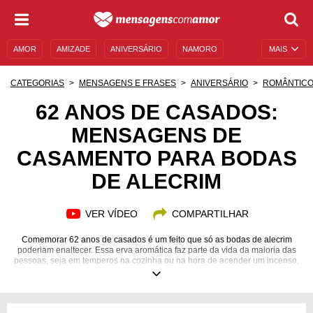
AMOR
AMIZADE
ANIVERSÁRIO
NAMORO
MAIS
SENTIMENTOS
LEGENDAS
DATAS ESPECIAIS
CATEGORIAS
MENSAGENS E FRASES
ANIVERSÁRIO
ROMÂNTIC
UNIVERSO FEMININO
AUTOAJUDA
DESCULPAS
62 ANOS DE CASADOS:
MENSAGENS DE
MENSAGENS E FRASES
MENSAGENS DE ANIVERSÁRIO
CASAMENTO PARA BODAS
ENTRETENIMENTO
FAMOSOS
BÍBLIA
DE ALECRIM
VER VÍDEO
COMPARTILHAR
Comemorar 62 anos de casados é um feito que só as bodas de alecrim
poderiam enaltecer. Essa erva aromática faz parte da vida da maioria das
pessoas, seja em temperos na cozinha ou na hora de acender um incenso.
O que muita gente não sabe é que, no casamento, o alecrim simboliza a
coragem e a fidelidade, que são essenciais para manter uma união que já
dura tanto tempo. No conteúdo que preparamos, você vai encontrar as
melhores mensagens para celebrar os 62 anos de casados. Com elas,