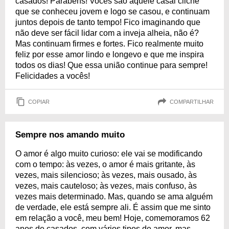
casados! Parabéns! Vocês são aquele casal clichê
que se conheceu jovem e logo se casou, e continuam
juntos depois de tanto tempo! Fico imaginando que
não deve ser fácil lidar com a inveja alheia, não é?
Mas continuam firmes e fortes. Fico realmente muito
feliz por esse amor lindo e longevo e que me inspira
todos os dias! Que essa união continue para sempre!
Felicidades a vocês!
COPIAR
COMPARTILHAR
Sempre nos amando muito
O amor é algo muito curioso: ele vai se modificando
com o tempo: às vezes, o amor é mais gritante, às
vezes, mais silencioso; às vezes, mais ousado, às
vezes, mais cauteloso; às vezes, mais confuso, às
vezes mais determinado. Mas, quando se ama alguém
de verdade, ele está sempre ali. É assim que me sinto
em relação a você, meu bem! Hoje, comemoramos 62
anos de casados, com vários tipos de amor, mas