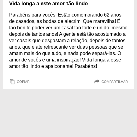
mostre todo o amor, o respeito, a união e o companheirismo que existe
Vida longa a este amor tão lindo
entre as duas pessoas que escolheram se amar.
Parabéns para vocês! Estão comemorando 62 anos
de casados, as bodas de alecrim! Que maravilha! É
tão bonito poder ver um casal tão forte e unido, mesmo
depois de tantos anos! A gente está tão acostumado a
ver casais que desgastam a relação, depois de tantos
anos, que é até refrescante ver duas pessoas que se
amam mais do que tudo, e nada pode separá-las. O
amor de vocês é uma inspiração! Vida longa a esse
amor tão lindo e apaixonante! Parabéns!
COPIAR
COMPARTILHAR