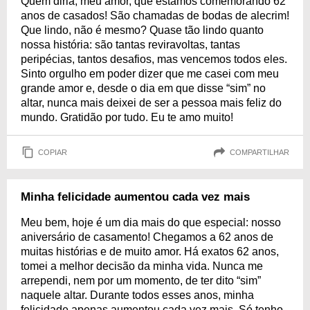
Quem diria, meu amor, que estamos comemorando 62
anos de casados! São chamadas de bodas de alecrim!
Que lindo, não é mesmo? Quase tão lindo quanto
nossa história: são tantas reviravoltas, tantas
peripécias, tantos desafios, mas vencemos todos eles.
Sinto orgulho em poder dizer que me casei com meu
grande amor e, desde o dia em que disse “sim” no
altar, nunca mais deixei de ser a pessoa mais feliz do
mundo. Gratidão por tudo. Eu te amo muito!
COPIAR
COMPARTILHAR
Minha felicidade aumentou cada vez mais
Meu bem, hoje é um dia mais do que especial: nosso
aniversário de casamento! Chegamos a 62 anos de
muitas histórias e de muito amor. Há exatos 62 anos,
tomei a melhor decisão da minha vida. Nunca me
arrependi, nem por um momento, de ter dito “sim”
naquele altar. Durante todos esses anos, minha
felicidade apenas aumentou cada vez mais. Só tenho