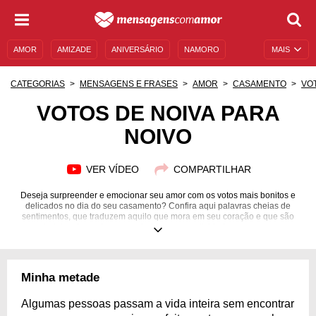
AMOR
AMIZADE
ANIVERSÁRIO
NAMORO
MAIS
SENTIMENTOS
LEGENDAS
DATAS ESPECIAIS
CATEGORIAS
MENSAGENS E FRASES
AMOR
CASAMENTO
VO
UNIVERSO FEMININO
AUTOAJUDA
DESCULPAS
VOTOS DE NOIVA PARA
NOIVO
MENSAGENS E FRASES
MENSAGENS DE ANIVERSÁRIO
ENTRETENIMENTO
FAMOSOS
BÍBLIA
VER VÍDEO
COMPARTILHAR
Deseja surpreender e emocionar seu amor com os votos mais bonitos e
delicados no dia do seu casamento? Confira aqui palavras cheias de
sentimentos, que traduzem aquilo que mora em seu coração e que são
verdadeiras juras de companheirismo, cumplicidade e amor eterno.
Minha metade
Algumas pessoas passam a vida inteira sem encontrar