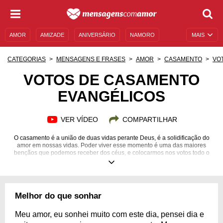
AMOR
AMIZADE
ANIVERSÁRIO
NAMORO
MAIS
SENTIMENTOS
LEGENDAS
DATAS ESPECIAIS
CATEGORIAS
MENSAGENS E FRASES
AMOR
CASAMENTO
VO
UNIVERSO FEMININO
AUTOAJUDA
DESCULPAS
VOTOS DE CASAMENTO
EVANGÉLICOS
MENSAGENS E FRASES
MENSAGENS DE ANIVERSÁRIO
ENTRETENIMENTO
FAMOSOS
BÍBLIA
VER VÍDEO
COMPARTILHAR
O casamento é a união de duas vidas perante Deus, é a solidificação do
amor em nossas vidas. Poder viver esse momento é uma das maiores
bençãos que podemos receber dos céus, e colocarmos nos votos todo o
nome amor é materializar todo o amor de Deus, o nosso elo com ele.
Melhor do que sonhar
Meu amor, eu sonhei muito com este dia, pensei dia e