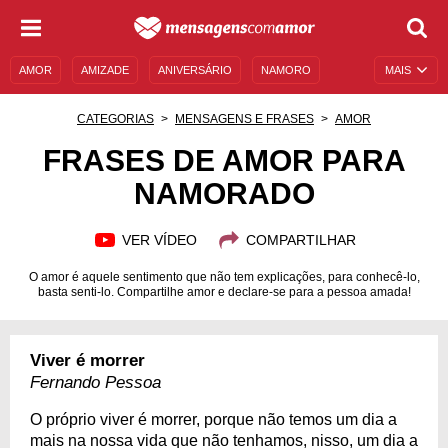
AMOR
AMIZADE
ANIVERSÁRIO
NAMORO
MAIS
SENTIMENTOS
LEGENDAS
DATAS ESPECIAIS
CATEGORIAS
MENSAGENS E FRASES
AMOR
UNIVERSO FEMININO
AUTOAJUDA
DESCULPAS
FRASES DE AMOR PARA
NAMORADO
MENSAGENS E FRASES
MENSAGENS DE ANIVERSÁRIO
ENTRETENIMENTO
FAMOSOS
BÍBLIA
VER VÍDEO
COMPARTILHAR
O amor é aquele sentimento que não tem explicações, para conhecê-lo,
basta senti-lo. Compartilhe amor e declare-se para a pessoa amada!
Viver é morrer
Fernando Pessoa
O próprio viver é morrer, porque não temos um dia a
mais na nossa vida que não tenhamos, nisso, um dia a