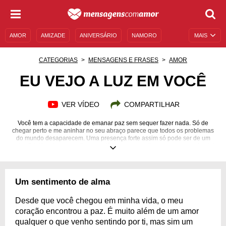
AMOR
AMIZADE
ANIVERSÁRIO
NAMORO
MAIS
SENTIMENTOS
LEGENDAS
DATAS ESPECIAIS
CATEGORIAS
MENSAGENS E FRASES
AMOR
UNIVERSO FEMININO
AUTOAJUDA
DESCULPAS
EU VEJO A LUZ EM VOCÊ
MENSAGENS E FRASES
MENSAGENS DE ANIVERSÁRIO
VER VÍDEO
COMPARTILHAR
ENTRETENIMENTO
FAMOSOS
BÍBLIA
Você tem a capacidade de emanar paz sem sequer fazer nada. Só de
chegar perto e me aninhar no seu abraço parece que todos os problemas
do mundo desaparecem. Uma presença forte assim só pode ser de um
anjo. O brilho dos seus olhos me dá força pra continuar sempre em frente!
Um sentimento de alma
Desde que você chegou em minha vida, o meu
coração encontrou a paz. É muito além de um amor
qualquer o que venho sentindo por ti, mas sim um