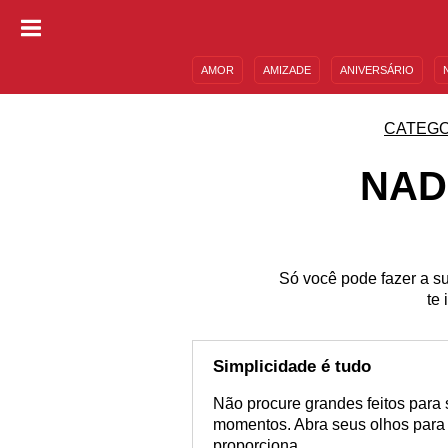
AMOR
AMIZADE
ANIVERSÁRIO
DESCULPAS
MENSAGENS E FRASES
CATEGO
NAD
Só você pode fazer a su
te 
Simplicidade é tudo
Não procure grandes feitos para 
momentos. Abra seus olhos para e
proporciona.