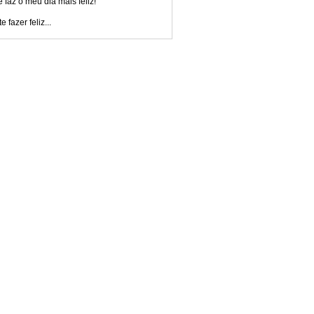
 faz o meu dia mais feliz!
e fazer feliz...