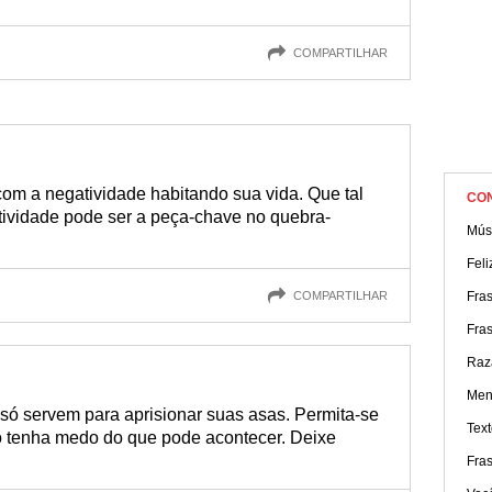
COMPARTILHAR
com a negatividade habitando sua vida. Que tal
CO
tividade pode ser a peça-chave no quebra-
Músi
Fel
COMPARTILHAR
Fra
Fras
Raz
Men
só servem para aprisionar suas asas. Permita-se
Text
ão tenha medo do que pode acontecer. Deixe
Fras