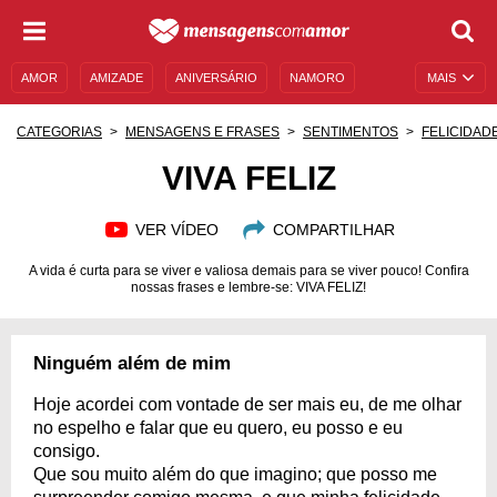
AMOR
AMIZADE
ANIVERSÁRIO
NAMORO
MAIS
SENTIMENTOS
LEGENDAS
DATAS ESPECIAIS
CATEGORIAS
MENSAGENS E FRASES
SENTIMENTOS
FELICIDAD
UNIVERSO FEMININO
AUTOAJUDA
DESCULPAS
VIVA FELIZ
MENSAGENS E FRASES
MENSAGENS DE ANIVERSÁRIO
VER VÍDEO
COMPARTILHAR
ENTRETENIMENTO
FAMOSOS
BÍBLIA
A vida é curta para se viver e valiosa demais para se viver pouco! Confira
nossas frases e lembre-se: VIVA FELIZ!
Ninguém além de mim
Hoje acordei com vontade de ser mais eu, de me olhar
no espelho e falar que eu quero, eu posso e eu
consigo.
Que sou muito além do que imagino; que posso me