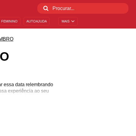
 FEMININO
AUTOAJUDA
MAIS
MBRO
RO
ar essa data relembrando
ssa experiência ao seu
 e muito mais!