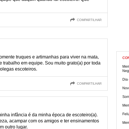
COMPARTILHAR
omente truques e artimanhas para viver na mata,
CO
 e trabalho em equipe. Sou muito grato(a) por toda
Men
olegas escoteiros.
Neg
Dia
COMPARTILHAR
Nov
Sorr
Men
Feli
ha infância é da minha época de escoteiro(a).
eza, acampar com os amigos e ter ensinamentos
Men
m outro lugar.