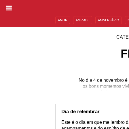
AMOR
AMIZADE
ANIVERSÁRIO
DESCULPAS
MENSAGENS E FRASES
CATE
F
No dia 4 de novembro é 
os bons momentos vivi
lado as mais 
Dia de relembrar
Este é o dia em que me lembro 
acampamentos e do espírito de e