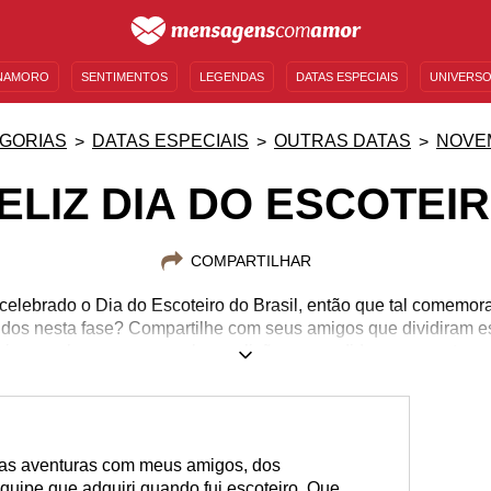
NAMORO
SENTIMENTOS
LEGENDAS
DATAS ESPECIAIS
UNIVERSO
MENSAGENS DE ANIVERSÁRIO
ENTRETENIMENTO
FAMOSOS
BÍBLIA
GORIAS
DATAS ESPECIAIS
OUTRAS DATAS
NOVE
ELIZ DIA DO ESCOTEI
COMPARTILHAR
celebrado o Dia do Escoteiro do Brasil, então que tal comemor
dos nesta fase? Compartilhe com seus amigos que dividiram e
sinceras homenagens sobre as lições aprendidas, as aventuras
das aventuras com meus amigos, dos
quipe que adquiri quando fui escoteiro. Que