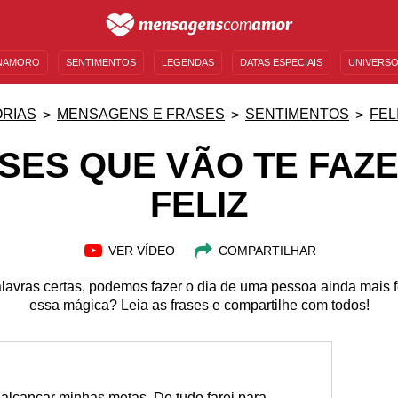
NAMORO
SENTIMENTOS
LEGENDAS
DATAS ESPECIAIS
UNIVERSO
MENSAGENS DE ANIVERSÁRIO
ENTRETENIMENTO
FAMOSOS
BÍBLIA
RIAS
MENSAGENS E FRASES
SENTIMENTOS
FEL
ASES QUE VÃO TE FAZE
FELIZ
VER VÍDEO
COMPARTILHAR
avras certas, podemos fazer o dia de uma pessoa ainda mais fe
essa mágica? Leia as frases e compartilhe com todos!
a alcançar minhas metas. De tudo farei para