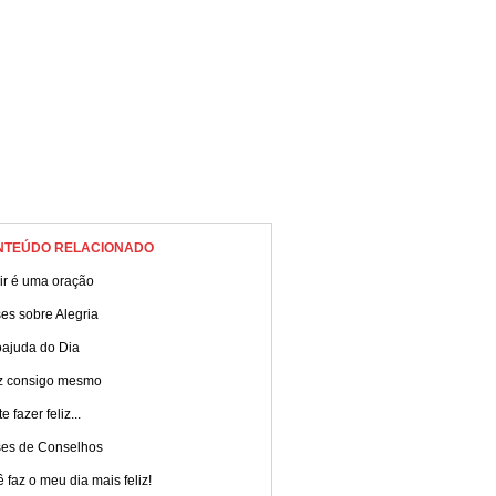
NTEÚDO RELACIONADO
ir é uma oração
es sobre Alegria
oajuda do Dia
iz consigo mesmo
e fazer feliz...
ses de Conselhos
 faz o meu dia mais feliz!