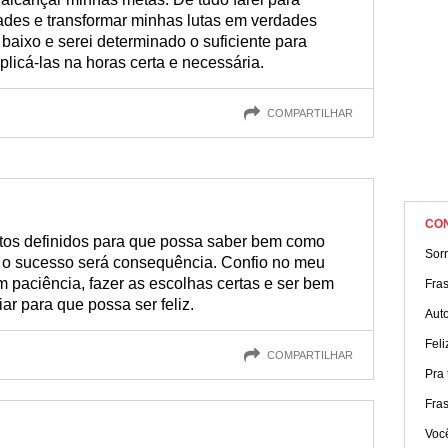
dades e transformar minhas lutas em verdades
baixo e serei determinado o suficiente para
licá-las na horas certa e necessária.
COMPARTILHAR
CO
ntos definidos para que possa saber bem como
Sorr
 e o sucesso será consequência. Confio no meu
 paciência, fazer as escolhas certas e ser bem
Fras
ar para que possa ser feliz.
Aut
Fel
COMPARTILHAR
Pra t
Fra
Você