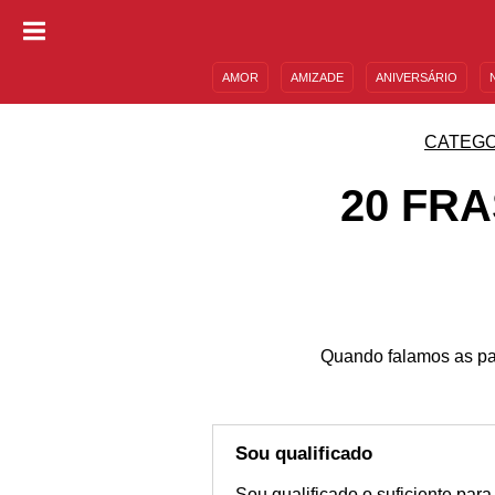
AMOR
AMIZADE
ANIVERSÁRIO
DESCULPAS
MENSAGENS E FRASES
CATEGO
20 FR
Quando falamos as pal
Sou qualificado
Sou qualificado o suficiente par