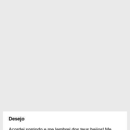
Desejo
Acordei sorrindo e me lembrei dos teus beijos! Me