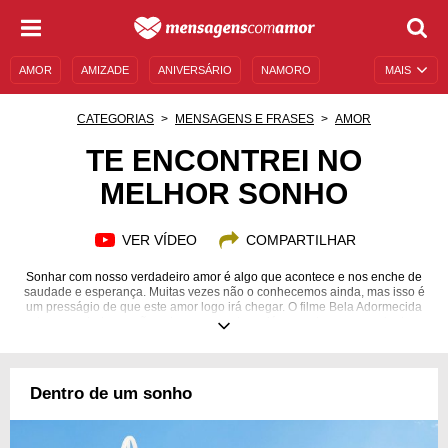
AMOR
AMIZADE
ANIVERSÁRIO
NAMORO
MAIS
SENTIMENTOS
LEGENDAS
DATAS ESPECIAIS
CATEGORIAS
MENSAGENS E FRASES
AMOR
UNIVERSO FEMININO
AUTOAJUDA
DESCULPAS
TE ENCONTREI NO
MELHOR SONHO
MENSAGENS E FRASES
MENSAGENS DE ANIVERSÁRIO
ENTRETENIMENTO
FAMOSOS
BÍBLIA
VER VÍDEO
COMPARTILHAR
Sonhar com nosso verdadeiro amor é algo que acontece e nos enche de
saudade e esperança. Muitas vezes não o conhecemos ainda, mas isso é
um presságio de que este amor logo irá chegar. O filme Bela Adormecida
traz uma bela canção sobre um casal que já se conhece por meio de
sonhos, além de tantos outros registros na música e na arte sobre o amor
que se mostra nos sonhos bonitos que sonhamos! Conheceu alguém de
seus sonhos, literalmente? Sonhou com seu grande amor? Acredite:
sonhos podem ser reveladores e surpreendentes, então não devemos
Dentro de um sonho
ignorá-los! Quando um sonho nos mostra alguém, é hora de abrir o peito
para o amor!