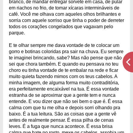
branco, de mandar entregar sorvete em casa, de pular
em riachos no frio, de tomar xícaras intermináveis de
café. Você me olhava com aqueles olhos brilhantes e
sorria com aquele sorriso que tinha o poder de derreter
todos os corações congelados que vagavam pelo
parque.
E te olhar sempre me dava vontade de te colocar um
gorro e botinas coloridas pra sair na chuva. Eu sempre
te imaginei brincando, sabe? Mas não pense que não
sei que chora também. E quando eu pensava no teu
choro eu tinha vontade de te embalar na rede e ficar
muito quieta fazendo mimos com os teus cabelos. A
minha imagem, de alguma forma muito contraditória,
era perfeitamente encaixável na tua. É essa vontade
estranha de se aproximar que a gente tem e nunca
entende. E vou dizer que não sei bem o que é. É essa
calma com que tu me olha e depois sorri olhando pra
baixo. É a tua leitura. São as coisas que a gente vê
antes de realmente pensar. É essa pilha de cenas
leves. É a fuga que nunca acontece. É essa brisa
calma que bate no rosto, mexe os cabelos, assobia um