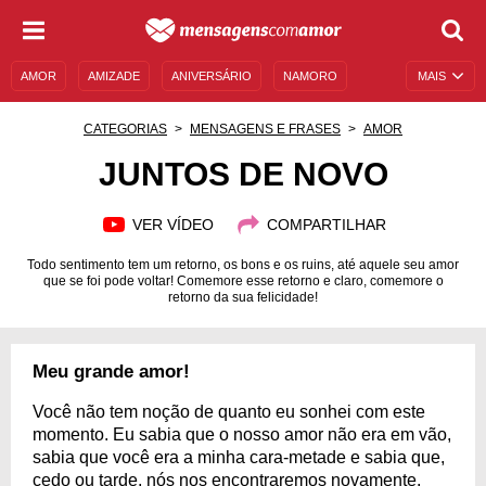
AMOR
AMIZADE
ANIVERSÁRIO
NAMORO
MAIS
SENTIMENTOS
LEGENDAS
DATAS ESPECIAIS
CATEGORIAS
MENSAGENS E FRASES
AMOR
UNIVERSO FEMININO
AUTOAJUDA
DESCULPAS
JUNTOS DE NOVO
MENSAGENS E FRASES
MENSAGENS DE ANIVERSÁRIO
VER VÍDEO
COMPARTILHAR
ENTRETENIMENTO
FAMOSOS
BÍBLIA
Todo sentimento tem um retorno, os bons e os ruins, até aquele seu amor
que se foi pode voltar! Comemore esse retorno e claro, comemore o
retorno da sua felicidade!
Meu grande amor!
Você não tem noção de quanto eu sonhei com este
momento. Eu sabia que o nosso amor não era em vão,
sabia que você era a minha cara-metade e sabia que,
cedo ou tarde, nós nos encontraremos novamente.