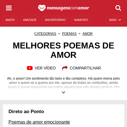
AMOR
AMIZADE
ANIVERSÁRIO
NAMORO
MAIS
SENTIMENTOS
LEGENDAS
DATAS ESPECIAIS
CATEGORIAS
POEMAS
AMOR
UNIVERSO FEMININO
AUTOAJUDA
DESCULPAS
MELHORES POEMAS DE
AMOR
MENSAGENS E FRASES
MENSAGENS DE ANIVERSÁRIO
ENTRETENIMENTO
FAMOSOS
BÍBLIA
VER VÍDEO
COMPARTILHAR
Ah, o amor! Um sentimento tão belo e tão complexo. Há quem morra pelo
amor e quem vá a guerra por ele, apesar de todas as confusões, ainda
assim é quase impossível encontrar alguém que não deseje senti-lo. Por
isso, quando pensamos no amor, e no que ele representa, somos tomados
por um misto de sensações, o que torna difícil colocar em palavras toda a
imensidão que ele traz para as nossas vidas. Pensando nisso, nós, do
Mensagens Com Amor, separamos uma seleção pra lá de especial com os
melhores poemas de amor, para que todos os corações apaixonados
Direto ao Ponto
encontrem em um poema de amor verdadeiro e as palavras necessárias
para expressar todos os sentimentos que carregam!
Poemas de amor emocionante