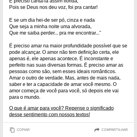
É preciso cantá-la assim florida,
Pois se Deus nos deu voz, foi pra cantar!
E se um dia hei-de ser pó, cinza e nada
Que seja a minha noite uma alvorada,
Que me saiba perder... pra me encontrar..."
É preciso amar na maior profundidade possível que se
pode alcançar. O amor não tem definição certa, ele
apenas é, ele apenas acontece. É inconstante e
perfeito nas suas diversas formas. É preciso amar as
pessoas como são, sem esses ideais românticos.
Amar o outro de verdade. Mas, antes de mais nada,
saber e ter a capacidade de amar você mesmo. O
amor começa de você para você, só depois ele vai
para o mundo.
O que é amar para você? Repense o significado
desse sentimento com nossos textos!
COPIAR
COMPARTILHAR