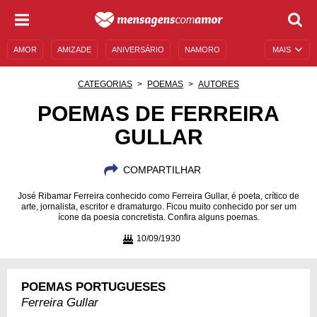
AMOR
AMIZADE
ANIVERSÁRIO
NAMORO
MAIS
SENTIMENTOS
LEGENDAS
DATAS ESPECIAIS
CATEGORIAS
POEMAS
AUTORES
UNIVERSO FEMININO
AUTOAJUDA
DESCULPAS
POEMAS DE FERREIRA
GULLAR
MENSAGENS E FRASES
MENSAGENS DE ANIVERSÁRIO
ENTRETENIMENTO
FAMOSOS
BÍBLIA
COMPARTILHAR
José Ribamar Ferreira conhecido como Ferreira Gullar, é poeta, crítico de
arte, jornalista, escritor e dramaturgo. Ficou muito conhecido por ser um
ícone da poesia concretista. Confira alguns poemas.
10/09/1930
POEMAS PORTUGUESES
Ferreira Gullar