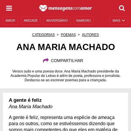
AMOR
AMIZADE
ANIVERSÁRIO
NAMORO
MAIS
SENTIMENTOS
LEGENDAS
DATAS ESPECIAIS
CATEGORIAS
POEMAS
AUTORES
UNIVERSO FEMININO
AUTOAJUDA
DESCULPAS
ANA MARIA MACHADO
MENSAGENS E FRASES
MENSAGENS DE ANIVERSÁRIO
COMPARTILHAR
ENTRETENIMENTO
FAMOSOS
BÍBLIA
Versos sutis e uma poesia doce. Ana Maria Machado presidente da
Academia Popular de Letras é além de poeta, professora e jornalista.
Destacou-se ao escrever poemas para a criançada.
A gente é feliz
Ana Maria Machado
A gente é feliz, representa uma espécie de ameaça
para os outros, como se estivéssemos dizendo que
somos mais competentes do que eles em matéria de