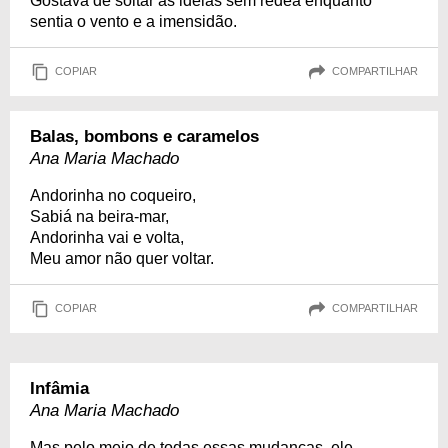
Gostava de soltar as ideias sem rédea enquanto
sentia o vento e a imensidão.
COPIAR
COMPARTILHAR
Balas, bombons e caramelos
Ana Maria Machado
Andorinha no coqueiro,
Sabiá na beira-mar,
Andorinha vai e volta,
Meu amor não quer voltar.
COPIAR
COMPARTILHAR
Infâmia
Ana Maria Machado
Mas pelo meio de todas essas mudanças, ele