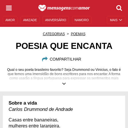
AMOR
AMIZADE
ANIVERSÁRIO
NAMORO
MAIS
SENTIMENTOS
LEGENDAS
DATAS ESPECIAIS
CATEGORIAS
POEMAS
UNIVERSO FEMININO
AUTOAJUDA
DESCULPAS
POESIA QUE ENCANTA
MENSAGENS E FRASES
MENSAGENS DE ANIVERSÁRIO
COMPARTILHAR
ENTRETENIMENTO
FAMOSOS
BÍBLIA
Qual o seu poeta brasileiro favorito? Seja Drummond ou Vinicius, o fato é
que temos uma imensidão de bons escritores para nos encantar. A forma
como usarão a língua portuguesa para expressar os sentimentos mais
profundos está marcada na história. Confira!
Sobre a vida
Carlos Drummond de Andrade
Casas entre bananeiras,
mulheres entre laranjeira.