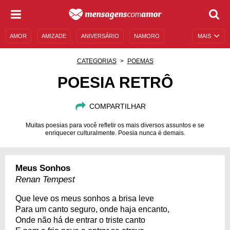
AMOR
AMIZADE
ANIVERSÁRIO
NAMORO
MAIS
SENTIMENTOS
LEGENDAS
DATAS ESPECIAIS
CATEGORIAS
POEMAS
UNIVERSO FEMININO
AUTOAJUDA
DESCULPAS
POESIA RETRÔ
MENSAGENS E FRASES
MENSAGENS DE ANIVERSÁRIO
COMPARTILHAR
ENTRETENIMENTO
FAMOSOS
BÍBLIA
Muitas poesias para você refletir os mais diversos assuntos e se
enriquecer culturalmente. Poesia nunca é demais.
Meus Sonhos
Renan Tempest
Que leve os meus sonhos a brisa leve
Para um canto seguro, onde haja encanto,
Onde não há de entrar o triste canto