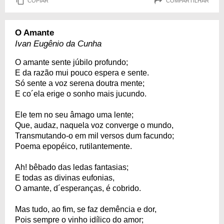
COPIAR
COMPARTILHAR
O Amante
Ivan Eugênio da Cunha
O amante sente júbilo profundo;
E da razão mui pouco espera e sente.
Só sente a voz serena doutra mente;
E co´ela erige o sonho mais jucundo.
Ele tem no seu âmago uma lente;
Que, audaz, naquela voz converge o mundo,
Transmutando-o em mil versos dum facundo;
Poema epopéico, rutilantemente.
Ah! bêbado das ledas fantasias;
E todas as divinas eufonias,
O amante, d´esperanças, é cobrido.
Mas tudo, ao fim, se faz demência e dor,
Pois sempre o vinho idílico do amor;