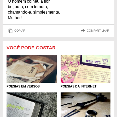
O homem colheu a flor,
beijou-a, com ternura,
chamando-a, simplesmente,
Mulher!
COPIAR
COMPARTILHAR
VOCÊ PODE GOSTAR
POESIAS EM VERSOS
POESIAS DA INTERNET