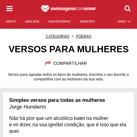
AMOR
AMIZADE
ANIVERSÁRIO
NAMORO
MAIS
SENTIMENTOS
LEGENDAS
DATAS ESPECIAIS
CATEGORIAS
POEMAS
UNIVERSO FEMININO
AUTOAJUDA
DESCULPAS
VERSOS PARA MULHERES
MENSAGENS E FRASES
MENSAGENS DE ANIVERSÁRIO
COMPARTILHAR
ENTRETENIMENTO
FAMOSOS
BÍBLIA
Versos para agradar todos os tipos de mulheres. Escolha o seu favorito e
compartilhe com as mulheres da sua vida.
Simples versos para todas as mulheres
Jorge Humberto
Não há pior que um alcoólico bater na mulher
e vir dizer, na sua ignóbil condição, que é isso que ela
quer.