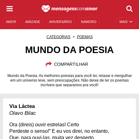
AMOR
AMIZADE
ANIVERSÁRIO
NAMORO
MAIS
SENTIMENTOS
LEGENDAS
DATAS ESPECIAIS
CATEGORIAS
POEMAS
UNIVERSO FEMININO
AUTOAJUDA
DESCULPAS
MUNDO DA POESIA
MENSAGENS E FRASES
MENSAGENS DE ANIVERSÁRIO
COMPARTILHAR
ENTRETENIMENTO
FAMOSOS
BÍBLIA
Mundo da Poesia. As melhores poesias para você ler, relaxar e mergulhar
em um universo leve, sem preocupações. Não deixe de ler os poemas
incríveis que separamos pra você!
Via Láctea
Olavo Bilac
Ora (direis) ouvir estrelas! Certo
Perdeste o senso!” E eu vos direi, no entanto,
Que, para ouvi-las, muita vez desperto