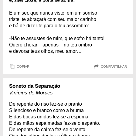
e, silenciosa, a porta se abrirá.
E um ser, que nunca viste, em um sorriso
triste, te abraçará com seu maior carinho
e há de dizer-te para o teu assombro:
-Não te assustes de mim, que sofro há tanto!
Quero chorar – apenas – no teu ombro
e devorar teus olhos, meu amor…
COPIAR
COMPARTILHAR
Soneto da Separação
Vinícius de Moraes
De repente do riso fez-se o pranto
Silencioso e branco como a bruma
E das bocas unidas fez-se a espuma
E das mãos espalmadas fez-se o espanto.
De repente da calma fez-se o vento
Que dos olhos desfez a última chama