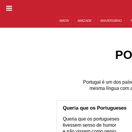
AMOR
AMIZADE
ANIVERSÁRIO
DESCULPAS
MENSAGENS E FRASES
PO
Portugal é um dos país
mesma língua com a
Queria que os Portugueses
Queria que os portugueses
tivessem senso de humor
e não vissem como genio