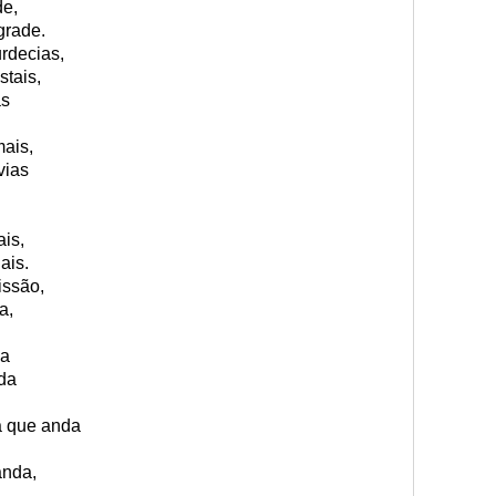
de,
grade.
rdecias,
stais,
as
mais,
vias
ais,
ais.
issão,
a,
da
nda
a que anda
anda,