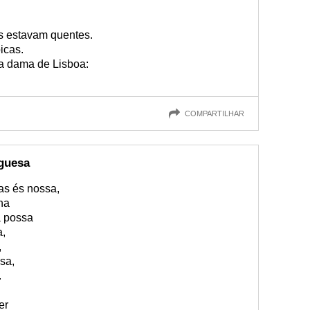
s estavam quentes.
icas.
a dama de Lisboa:
COMPARTILHAR
guesa
as és nossa,
na
a possa
a,
,
sa,
.
er