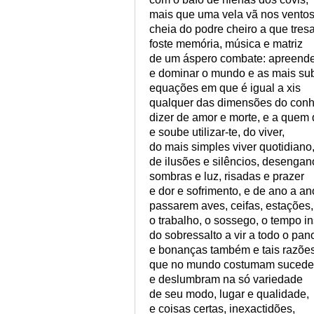
mais que uma vela vã nos vento
cheia do podre cheiro a que tres
foste memória, música e matriz
de um áspero combate: apreend
e dominar o mundo e as mais sub
equações em que é igual a xis
qualquer das dimensões do conh
dizer de amor e morte, e a quem 
e soube utilizar-te, do viver,
do mais simples viver quotidiano
de ilusões e silêncios, desengan
sombras e luz, risadas e prazer
e dor e sofrimento, e de ano a an
passarem aves, ceifas, estações,
o trabalho, o sossego, o tempo i
do sobressalto a vir a todo o pan
e bonanças também e tais razõe
que no mundo costumam sucede
e deslumbram na só variedade
de seu modo, lugar e qualidade,
e coisas certas, inexactidões,