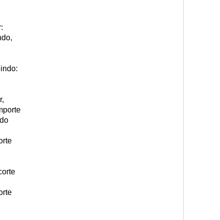
:
ndo,
indo:
r,
mporte
ndo
orte
corte
orte