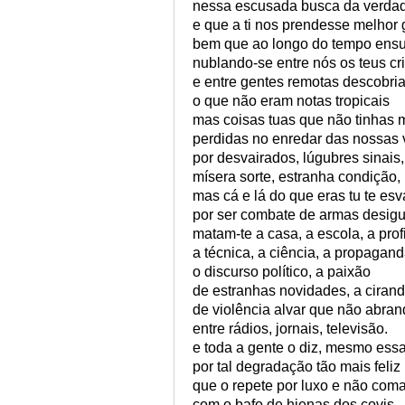
nessa escusada busca da verda
e que a ti nos prendesse melhor 
bem que ao longo do tempo ensu
nublando-se entre nós os teus cri
e entre gentes remotas descobri
o que não eram notas tropicais
mas coisas tuas que não tinhas 
perdidas no enredar das nossas 
por desvairados, lúgubres sinais,
mísera sorte, estranha condição,
mas cá e lá do que eras tu te esv
por ser combate de armas desigu
matam-te a casa, a escola, a prof
a técnica, a ciência, a propagand
o discurso político, a paixão
de estranhas novidades, a ciran
de violência alvar que não abra
entre rádios, jornais, televisão.
e toda a gente o diz, mesmo ess
por tal degradação tão mais feliz
que o repete por luxo e não com
com o bafo de hienas dos covis,