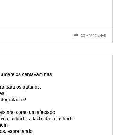
COMPARTILHAR
os amarelos cantavam nas
ra para os gatunos.
es.
fotografados!
 baixinho como um afectado
 vi a fachada, a fachada, a fachada
mem,
os, espreitando