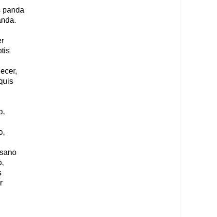
s panda
anda.
er
tis
ecer,
quis
,
o,
o,
nsano
o,
s
r