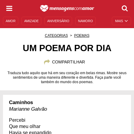
AMOR
AMIZADE
ANIVERSÁRIO
NAMORO
MAIS
SENTIMENTOS
LEGENDAS
DATAS ESPECIAIS
CATEGORIAS
POEMAS
UNIVERSO FEMININO
AUTOAJUDA
DESCULPAS
UM POEMA POR DIA
MENSAGENS E FRASES
MENSAGENS DE ANIVERSÁRIO
COMPARTILHAR
ENTRETENIMENTO
FAMOSOS
BÍBLIA
Traduza tudo aquilo que há em seu coração em belas rimas. Mostre seus
sentimentos de uma maneira diferente e divertida. Faça parte você
também do mundo dos poemas.
Caminhos
Marianne Galvão
Percebi
Que meu olhar
Havia se expandido